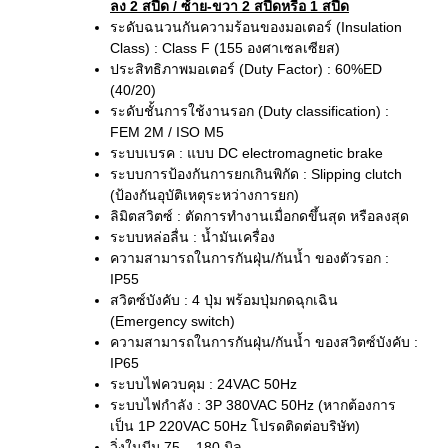
ลง 2 สปีด / ซ้าย-ขวา 2 สปีดหรือ 1 สปีด
ระดับฉนวนกันความร้อนของมอเตอร์ (Insulation
Class) : Class F (155 องศาเซลเซียส)
ประสิทธิภาพมอเตอร์ (Duty Factor) : 60%ED
(40/20)
ระดับชั้นการใช้งานรอก (Duty classification) :
FEM 2M / ISO M5
ระบบเบรค : แบบ DC electromagnetic brake
ระบบการป้องกันการยกเกินพิกัด : Slipping clutch
(ป้องกันอุบัติเหตุระหว่างการยก)
ลิมิตสวิตซ์ : ตัดการทำงานเมื่อกดขึ้นสุด หรือลงสุด
ระบบหล่อลื่น : น้ำมันเครื่อง
ความสามารถในการกันฝุ่น/กันน้ำ ของตัวรอก :
IP55
สวิตซ์บังคับ : 4 ปุ่ม พร้อมปุ่มกดฉุกเฉิน
(Emergency switch)
ความสามารถในการกันฝุ่น/กันน้ำ ของสวิตซ์บังคับ :
IP65
ระบบไฟควบคุม : 24VAC 50Hz
ระบบไฟกำลัง : 3P 380VAC 50Hz (หากต้องการ
เป็น 1P 220VAC 50Hz โปรดติดต่อบริษัท)
วิ่งในบีม 75 – 180 มิล