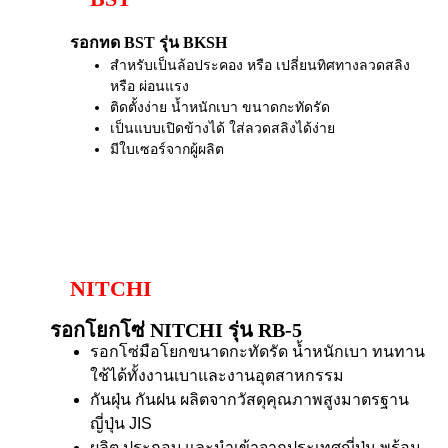
รอกทด BST รุ่น BKSH
สำหรับเป็นล้อประคอง หรือ เปลี่ยนทิศทางลวดสลิง
หรือ ผ่อนแรง
ติดตั้งง่าย น้ำหนักเบา ขนาดกะทัดรัด
เป็นแบบเปิดข้างได้ ใส่ลวดสลิงได้ง่าย
มีใบเซอร์จากผู้ผลิต
NITCHI
รอกโยกโซ่ NITCHI รุ่น RB-5
รอกโซ่มือโยกขนาดกะทัดรัด น้ำหนักเบา ทนทาน
ใช้ได้ทั้งงานเบาและงานอุตสาหกรรม
กันฝุ่น กันฝน ผลิตจากวัสดุคุณภาพสูงมาตรฐาน
ญี่ปุ่น JIS
ผลิต ประกอบ และนำเข้าจากประเทศญี่ปุ่น พร้อม