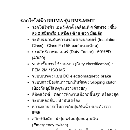
รอกโซ่ไฟฟ้า BRIMA รุ่น BMS-MMT
รอกโซ่ไฟฟ้า เฮฟวี่-ดิวตี้ เคลื่อนที่
4 ทิศทาง
: ขึ้น-
ลง 2 สปีดหรือ 1 สปีด / ซ้าย-ขวา มือผลัก
ระดับฉนวนกันความร้อนของมอเตอร์ (Insulation
Class) : Class F (155 องศาเซลเซียส)
ประสิทธิภาพมอเตอร์ (Duty Factor) : 60%ED
(40/20)
ระดับชั้นการใช้งานรอก (Duty classification) :
FEM 2M / ISO M5
ระบบเบรค : แบบ DC electromagnetic brake
ระบบการป้องกันการยกเกินพิกัด : Slipping clutch
(ป้องกันอุบัติเหตุระหว่างการยก)
ลิมิตสวิตซ์ : ตัดการทำงานเมื่อกดขึ้นสุด หรือลงสุด
ระบบหล่อลื่น : น้ำมันเครื่อง
ความสามารถในการกันฝุ่น/กันน้ำ ของตัวรอก :
IP55
สวิตซ์บังคับ : 4 ปุ่ม พร้อมปุ่มกดฉุกเฉิน
(Emergency switch)