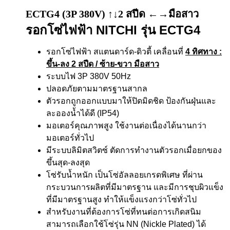
ECTG4 (3P 380V) ↑↓2 สปีด ←→มือสาว
รอกโซ่ไฟฟ้า NITCHI รุ่น ECTG4
รอกโซ่ไฟฟ้า สแตนดาร์ด-ดิวตี้ เคลื่อนที่
4 ทิศทาง
:
ขึ้น-ลง 2 สปีด / ซ้าย-ขวา มือสาว
ระบบไฟ 3P 380V 50Hz
ปลอดภัยตามมาตรฐานสากล
ตัวรอกถูกออกแบบมาให้ปิดมิดชิด ป้องกันฝุ่นและ
ละอองน้ำได้ดี (IP54)
มอเตอร์คุณภาพสูง ใช้งานต่อเนื่องได้นานกว่า
มอเตอร์ทั่วไป
มีระบบลิมิตสวิตซ์ ตัดการทำงานตัวรอกเมื่อยกของ
ขึ้นสุด-ลงสุด
โซ่รับน้ำหนัก เป็นโซ่อัลลอยเกรดพิเศษ ที่ผ่าน
กระบวนการผลิตที่มีมาตรฐาน และมีการชุบผิวแข็ง
ที่มีมาตรฐานสูง ทำให้แข็งแรงกว่าโซ่ทั่วไป
สำหรับงานที่ต้องการโซ่ที่ทนต่อการเกิดสนิม
สามารถเลือกใช้โซ่รุ่น NN (Nickle Plated) ได้