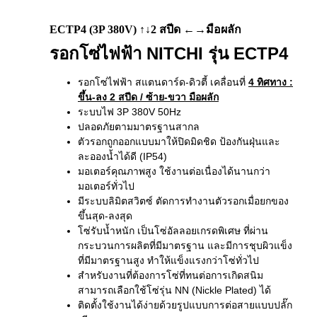
ECTP4 (3P 380V) ↑↓2 สปีด ←→มือผลัก
รอกโซ่ไฟฟ้า NITCHI รุ่น ECTP4
รอกโซ่ไฟฟ้า สแตนดาร์ด-ดิวตี้ เคลื่อนที่
4 ทิศทาง
:
ขึ้น-ลง 2 สปีด / ซ้าย-ขวา มือผลัก
ระบบไฟ 3P 380V 50Hz
ปลอดภัยตามมาตรฐานสากล
ตัวรอกถูกออกแบบมาให้ปิดมิดชิด ป้องกันฝุ่นและ
ละอองน้ำได้ดี (IP54)
มอเตอร์คุณภาพสูง ใช้งานต่อเนื่องได้นานกว่า
มอเตอร์ทั่วไป
มีระบบลิมิตสวิตซ์ ตัดการทำงานตัวรอกเมื่อยกของ
ขึ้นสุด-ลงสุด
โซ่รับน้ำหนัก เป็นโซ่อัลลอยเกรดพิเศษ ที่ผ่าน
กระบวนการผลิตที่มีมาตรฐาน และมีการชุบผิวแข็ง
ที่มีมาตรฐานสูง ทำให้แข็งแรงกว่าโซ่ทั่วไป
สำหรับงานที่ต้องการโซ่ที่ทนต่อการเกิดสนิม
สามารถเลือกใช้โซ่รุ่น NN (Nickle Plated) ได้
ติดตั้งใช้งานได้ง่ายด้วยรูปแบบการต่อสายแบบปลั๊ก