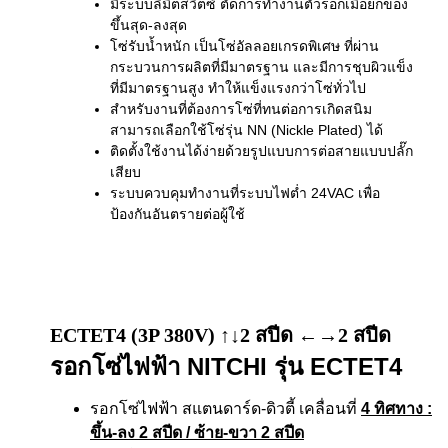
มีระบบลิมิตสวิตซ์ ตัดการทำงานตัวรอกเมื่อยกของ
ขึ้นสุด-ลงสุด
โซ่รับน้ำหนัก เป็นโซ่อัลลอยเกรดพิเศษ ที่ผ่าน
กระบวนการผลิตที่มีมาตรฐาน และมีการชุบผิวแข็ง
ที่มีมาตรฐานสูง ทำให้แข็งแรงกว่าโซ่ทั่วไป
สำหรับงานที่ต้องการโซ่ที่ทนต่อการเกิดสนิม
สามารถเลือกใช้โซ่รุ่น NN (Nickle Plated) ได้
ติดตั้งใช้งานได้ง่ายด้วยรูปแบบการต่อสายแบบปลั๊ก
เสียบ
ระบบควบคุมทำงานที่ระบบไฟต่ำ 24VAC เพื่อ
ป้องกันอันตรายต่อผู้ใช้
ECTET4 (3P 380V) ↑↓2 สปีด ←→2 สปีด
รอกโซ่ไฟฟ้า NITCHI รุ่น ECTET4
รอกโซ่ไฟฟ้า สแตนดาร์ด-ดิวตี้ เคลื่อนที่
4 ทิศทาง
:
ขึ้น-ลง 2 สปีด / ซ้าย-ขวา 2 สปีด