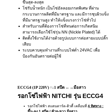
ขึ้นสุด-ลงสุด
โซ่รับน้ำหนัก เป็นโซ่อัลลอยเกรดพิเศษ ที่ผ่าน
กระบวนการผลิตที่มีมาตรฐาน และมีการชุบผิวแข็ง
ที่มีมาตรฐานสูง ทำให้แข็งแรงกว่าโซ่ทั่วไป
สำหรับงานที่ต้องการโซ่ที่ทนต่อการเกิดสนิม
สามารถเลือกใช้โซ่รุ่น NN (Nickle Plated) ได้
ติดตั้งใช้งานได้ง่ายด้วยรูปแบบการต่อสายแบบปลั๊ก
เสียบ
ระบบควบคุมทำงานที่ระบบไฟต่ำ 24VAC เพื่อ
ป้องกันอันตรายต่อผู้ใช้
ECCG4 (1P 220V) ↑↓1 สปีด ←→มือสาว
รอกโซ่ไฟฟ้า NITCHI รุ่น ECCG4
รอกโซ่ไฟฟ้า สแตนดาร์ด-ดิวตี้ เคลื่อนที่
4 ทิศทาง
:
ขึ้น-ลง 1 สปีด / ซ้าย-ขวา มือสาว