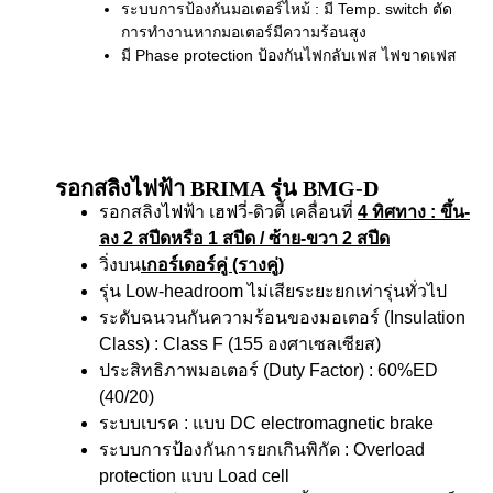
ระบบการป้องกันมอเตอร์ไหม้ : มี Temp. switch ตัด
การทำงานหากมอเตอร์มีความร้อนสูง
มี Phase protection ป้องกันไฟกลับเฟส ไฟขาดเฟส
รอกสลิงไฟฟ้า BRIMA รุ่น BMG-D
รอกสลิงไฟฟ้า เฮฟวี่-ดิวตี้ เคลื่อนที่
4 ทิศทาง
: ขึ้น-
ลง 2 สปีดหรือ 1 สปีด / ซ้าย-ขวา 2 สปีด
วิ่งบน
เกอร์เดอร์คู่ (รางคู่)
รุ่น Low-headroom ไม่เสียระยะยกเท่ารุ่นทั่วไป
ระดับฉนวนกันความร้อนของมอเตอร์ (Insulation
Class) : Class F (155 องศาเซลเซียส)
ประสิทธิภาพมอเตอร์ (Duty Factor) : 60%ED
(40/20)
ระบบเบรค : แบบ DC electromagnetic brake
ระบบการป้องกันการยกเกินพิกัด : Overload
protection แบบ Load cell