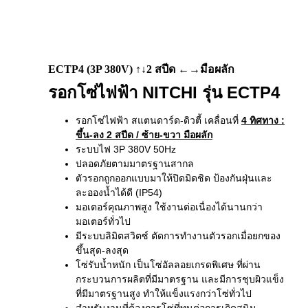
ECTP4 (3P 380V) ↑↓2 สปีด ←→มือผลัก
รอกโซ่ไฟฟ้า NITCHI รุ่น ECTP4
รอกโซ่ไฟฟ้า สแตนดาร์ด-ดิวตี้ เคลื่อนที่
4 ทิศทาง
:
ขึ้น-ลง 2 สปีด / ซ้าย-ขวา มือผลัก
ระบบไฟ 3P 380V 50Hz
ปลอดภัยตามมาตรฐานสากล
ตัวรอกถูกออกแบบมาให้ปิดมิดชิด ป้องกันฝุ่นและ
ละอองน้ำได้ดี (IP54)
มอเตอร์คุณภาพสูง ใช้งานต่อเนื่องได้นานกว่า
มอเตอร์ทั่วไป
มีระบบลิมิตสวิตซ์ ตัดการทำงานตัวรอกเมื่อยกของ
ขึ้นสุด-ลงสุด
โซ่รับน้ำหนัก เป็นโซ่อัลลอยเกรดพิเศษ ที่ผ่าน
กระบวนการผลิตที่มีมาตรฐาน และมีการชุบผิวแข็ง
ที่มีมาตรฐานสูง ทำให้แข็งแรงกว่าโซ่ทั่วไป