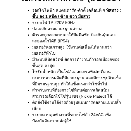
รอกโซ่ไฟฟ้า สแตนดาร์ด-ดิวตี้ เคลื่อนที่
4 ทิศทาง
:
ขึ้น-ลง 1 สปีด / ซ้าย-ขวา มือสาว
ระบบไฟ 1P 220V 50Hz
ปลอดภัยตามมาตรฐานสากล
ตัวรอกถูกออกแบบมาให้ปิดมิดชิด ป้องกันฝุ่นและ
ละอองน้ำได้ดี (IP54)
มอเตอร์คุณภาพสูง ใช้งานต่อเนื่องได้นานกว่า
มอเตอร์ทั่วไป
มีระบบลิมิตสวิตซ์ ตัดการทำงานตัวรอกเมื่อยกของ
ขึ้นสุด-ลงสุด
โซ่รับน้ำหนัก เป็นโซ่อัลลอยเกรดพิเศษ ที่ผ่าน
กระบวนการผลิตที่มีมาตรฐาน และมีการชุบผิวแข็ง
ที่มีมาตรฐานสูง ทำให้แข็งแรงกว่าโซ่ทั่วไป
สำหรับงานที่ต้องการโซ่ที่ทนต่อการเกิดสนิม
สามารถเลือกใช้โซ่รุ่น NN (Nickle Plated) ได้
ติดตั้งใช้งานได้ง่ายด้วยรูปแบบการต่อสายแบบปลั๊ก
เสียบ
ระบบควบคุมทำงานที่ระบบไฟต่ำ 24VAC เพื่อ
ป้องกันอันตรายต่อผู้ใช้