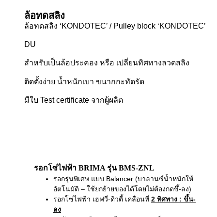
ล้อทดสลิง
ล้อทดสลิง ‘KONDOTEC’ / Pulley block ‘KONDOTEC’
DU
สำหรับเป็นล้อประคอง หรือ เปลี่ยนทิศทางลวดสลิง
ติดตั้งง่าย น้ำหนักเบา ขนากกะทัดรัด
มีใบ Test certificate จากผู้ผลิต
รอกโซ่ไฟฟ้า BRIMA รุ่น BMS-ZNL
รอกรุ่นพิเศษ แบบ Balancer (บาลานซ์น้ำหนักให้
อัตโนมัติ – ใช้ยกย้ายของได้โดยไม่ต้องกดขึ้-ลง)
รอกโซ่ไฟฟ้า เฮฟวี่-ดิวตี้ เคลื่อนที่
2 ทิศทาง
: ขึ้น-
ลง