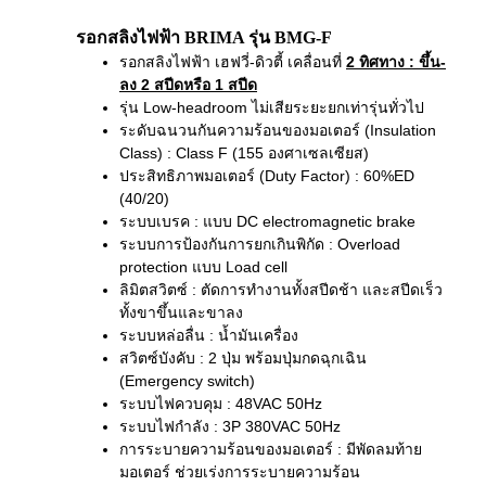
รอกสลิงไฟฟ้า BRIMA รุ่น BMG-F
รอกสลิงไฟฟ้า เฮฟวี่-ดิวตี้ เคลื่อนที่
2 ทิศทาง
: ขึ้น-
ลง 2 สปีดหรือ 1 สปีด
รุ่น Low-headroom ไม่เสียระยะยกเท่ารุ่นทั่วไป
ระดับฉนวนกันความร้อนของมอเตอร์ (Insulation
Class) : Class F (155 องศาเซลเซียส)
ประสิทธิภาพมอเตอร์ (Duty Factor) : 60%ED
(40/20)
ระบบเบรค : แบบ DC electromagnetic brake
ระบบการป้องกันการยกเกินพิกัด : Overload
protection แบบ Load cell
ลิมิตสวิตซ์ : ตัดการทำงานทั้งสปีดช้า และสปีดเร็ว
ทั้งขาขึ้นและขาลง
ระบบหล่อลื่น : น้ำมันเครื่อง
สวิตซ์บังคับ : 2 ปุ่ม พร้อมปุ่มกดฉุกเฉิน
(Emergency switch)
ระบบไฟควบคุม : 48VAC 50Hz
ระบบไฟกำลัง : 3P 380VAC 50Hz
การระบายความร้อนของมอเตอร์ : มีพัดลมท้าย
มอเตอร์ ช่วยเร่งการระบายความร้อน