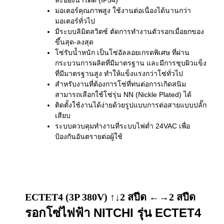
ละอองน้ำได้ดี (IP54)
มอเตอร์คุณภาพสูง ใช้งานต่อเนื่องได้นานกว่า
มอเตอร์ทั่วไป
มีระบบลิมิตสวิตซ์ ตัดการทำงานตัวรอกเมื่อยกของ
ขึ้นสุด-ลงสุด
โซ่รับน้ำหนัก เป็นโซ่อัลลอยเกรดพิเศษ ที่ผ่าน
กระบวนการผลิตที่มีมาตรฐาน และมีการชุบผิวแข็ง
ที่มีมาตรฐานสูง ทำให้แข็งแรงกว่าโซ่ทั่วไป
สำหรับงานที่ต้องการโซ่ที่ทนต่อการเกิดสนิม
สามารถเลือกใช้โซ่รุ่น NN (Nickle Plated) ได้
ติดตั้งใช้งานได้ง่ายด้วยรูปแบบการต่อสายแบบปลั๊ก
เสียบ
ระบบควบคุมทำงานที่ระบบไฟต่ำ 24VAC เพื่อ
ป้องกันอันตรายต่อผู้ใช้
ECTET4 (3P 380V) ↑↓2 สปีด ←→2 สปีด
รอกโซ่ไฟฟ้า NITCHI รุ่น ECTET4