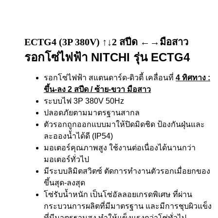
ECTG4 (3P 380V) ↑↓2 สปีด ←→มือสาว
รอกโซ่ไฟฟ้า NITCHI รุ่น ECTG4
รอกโซ่ไฟฟ้า สแตนดาร์ด-ดิวตี้ เคลื่อนที่
4 ทิศทาง
:
ขึ้น-ลง 2 สปีด / ซ้าย-ขวา มือสาว
ระบบไฟ 3P 380V 50Hz
ปลอดภัยตามมาตรฐานสากล
ตัวรอกถูกออกแบบมาให้ปิดมิดชิด ป้องกันฝุ่นและ
ละอองน้ำได้ดี (IP54)
มอเตอร์คุณภาพสูง ใช้งานต่อเนื่องได้นานกว่า
มอเตอร์ทั่วไป
มีระบบลิมิตสวิตซ์ ตัดการทำงานตัวรอกเมื่อยกของ
ขึ้นสุด-ลงสุด
โซ่รับน้ำหนัก เป็นโซ่อัลลอยเกรดพิเศษ ที่ผ่าน
กระบวนการผลิตที่มีมาตรฐาน และมีการชุบผิวแข็ง
ที่มีมาตรฐานสูง ทำให้แข็งแรงกว่าโซ่ทั่วไป