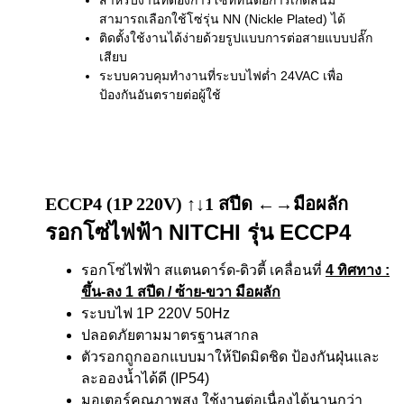
สำหรับงานที่ต้องการโซ่ที่ทนต่อการเกิดสนิม
สามารถเลือกใช้โซ่รุ่น NN (Nickle Plated) ได้
ติดตั้งใช้งานได้ง่ายด้วยรูปแบบการต่อสายแบบปลั๊ก
เสียบ
ระบบควบคุมทำงานที่ระบบไฟต่ำ 24VAC เพื่อ
ป้องกันอันตรายต่อผู้ใช้
ECCP4 (1P 220V) ↑↓1 สปีด ←→มือผลัก
รอกโซ่ไฟฟ้า NITCHI รุ่น ECCP4
รอกโซ่ไฟฟ้า สแตนดาร์ด-ดิวตี้ เคลื่อนที่
4 ทิศทาง
:
ขึ้น-ลง 1 สปีด / ซ้าย-ขวา มือผลัก
ระบบไฟ 1P 220V 50Hz
ปลอดภัยตามมาตรฐานสากล
ตัวรอกถูกออกแบบมาให้ปิดมิดชิด ป้องกันฝุ่นและ
ละอองน้ำได้ดี (IP54)
มอเตอร์คุณภาพสูง ใช้งานต่อเนื่องได้นานกว่า