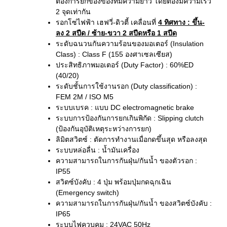
ต้องการยกของของที่มีความยาว โดยต้องมีความเร็ว
2 จุดเท่ากัน
รอกโซ่ไฟฟ้า เฮฟวี่-ดิวตี้ เคลื่อนที่
4 ทิศทาง
: ขึ้น-
ลง 2 สปีด / ซ้าย-ขวา 2 สปีดหรือ 1 สปีด
ระดับฉนวนกันความร้อนของมอเตอร์ (Insulation
Class) : Class F (155 องศาเซลเซียส)
ประสิทธิภาพมอเตอร์ (Duty Factor) : 60%ED
(40/20)
ระดับชั้นการใช้งานรอก (Duty classification) :
FEM 2M / ISO M5
ระบบเบรค : แบบ DC electromagnetic brake
ระบบการป้องกันการยกเกินพิกัด : Slipping clutch
(ป้องกันอุบัติเหตุระหว่างการยก)
ลิมิตสวิตซ์ : ตัดการทำงานเมื่อกดขึ้นสุด หรือลงสุด
ระบบหล่อลื่น : น้ำมันเครื่อง
ความสามารถในการกันฝุ่น/กันน้ำ ของตัวรอก :
IP55
สวิตซ์บังคับ : 4 ปุ่ม พร้อมปุ่มกดฉุกเฉิน
(Emergency switch)
ความสามารถในการกันฝุ่น/กันน้ำ ของสวิตซ์บังคับ :
IP65
ระบบไฟควบคุม : 24VAC 50Hz