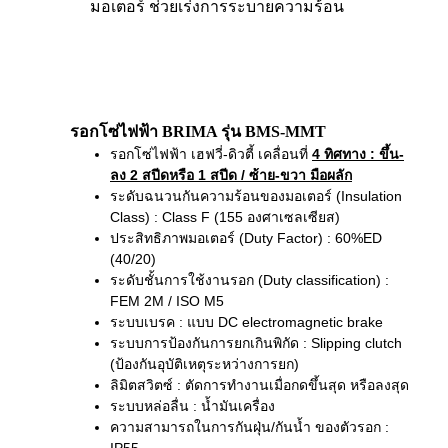
มอเตอร์ ช่วยเร่งการระบายความร้อน
รอกโซ่ไฟฟ้า BRIMA รุ่น BMS-MMT
รอกโซ่ไฟฟ้า เฮฟวี่-ดิวตี้ เคลื่อนที่
4 ทิศทาง
: ขึ้น-
ลง 2 สปีดหรือ 1 สปีด / ซ้าย-ขวา มือผลัก
ระดับฉนวนกันความร้อนของมอเตอร์ (Insulation
Class) : Class F (155 องศาเซลเซียส)
ประสิทธิภาพมอเตอร์ (Duty Factor) : 60%ED
(40/20)
ระดับชั้นการใช้งานรอก (Duty classification) :
FEM 2M / ISO M5
ระบบเบรค : แบบ DC electromagnetic brake
ระบบการป้องกันการยกเกินพิกัด : Slipping clutch
(ป้องกันอุบัติเหตุระหว่างการยก)
ลิมิตสวิตซ์ : ตัดการทำงานเมื่อกดขึ้นสุด หรือลงสุด
ระบบหล่อลื่น : น้ำมันเครื่อง
ความสามารถในการกันฝุ่น/กันน้ำ ของตัวรอก :
IP55