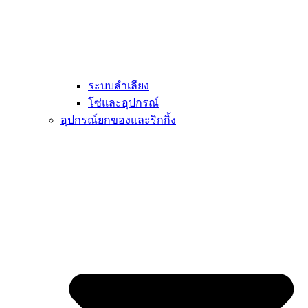
ระบบลำเลียง
โซ่และอุปกรณ์
อุปกรณ์ยกของและริกกิ้ง