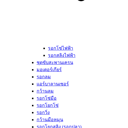
รอกโซ่ไฟฟ้า
รอกสลิงไฟฟ้า
ชุดขับสะพานเครน
มอเตอร์เกียร์
รอกลม
แอร์บาลานเซอร์
กว้านลม
รอกโซ่มือ
รอกโยกโซ่
รอกวิ่ง
กว้านมือหมุน
รอกโยกสลิง (รอกปลา)