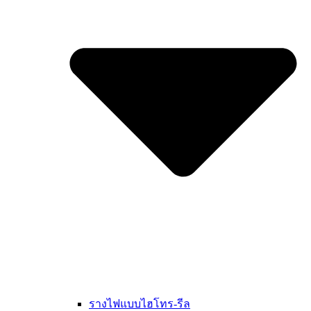
รางไฟแบบไฮโทร-รีล