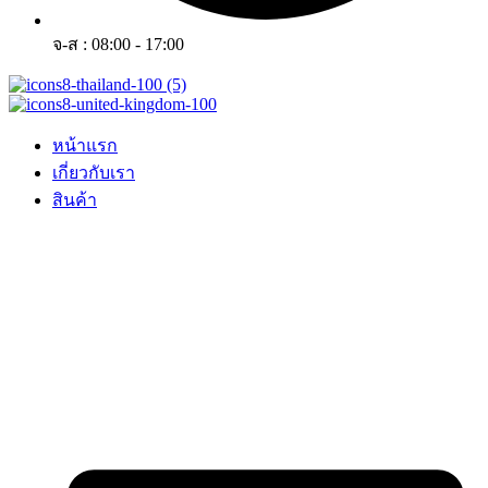
จ-ส : 08:00 - 17:00
หน้าแรก
เกี่ยวกับเรา
สินค้า