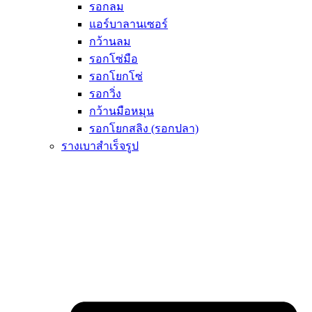
รอกลม
แอร์บาลานเซอร์
กว้านลม
รอกโซ่มือ
รอกโยกโซ่
รอกวิ่ง
กว้านมือหมุน
รอกโยกสลิง (รอกปลา)
รางเบาสำเร็จรูป