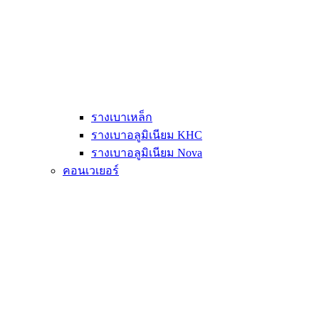
รางเบาเหล็ก
รางเบาอลูมิเนียม KHC
รางเบาอลูมิเนียม Nova
คอนเวเยอร์