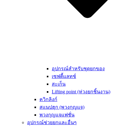
อุปกรณ์สำหรับชุดยกของ
เซฟตี้แลทช์
สะเก็น
Lifting point (ห่วงยกชิ้นงาน)
ควิกลิงก์
สแนปฮุก (พวงกุญแจ)
พวงกุญแจแฟชั่น
อุปกรณ์ช่วยยกและอื่นๆ