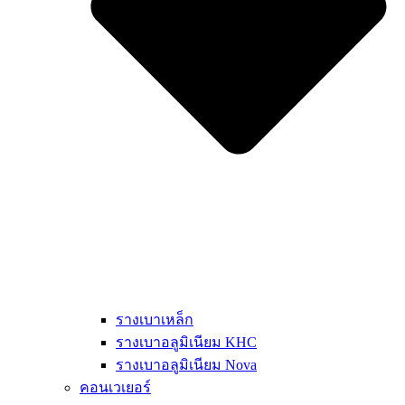
รางเบาเหล็ก
รางเบาอลูมิเนียม KHC
รางเบาอลูมิเนียม Nova
คอนเวเยอร์