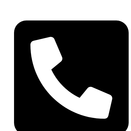
Skip
to
content