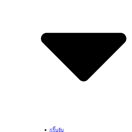
กริ๊บจับ