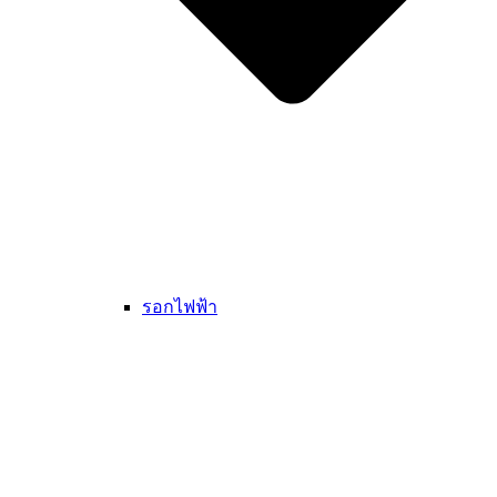
รอกไฟฟ้า