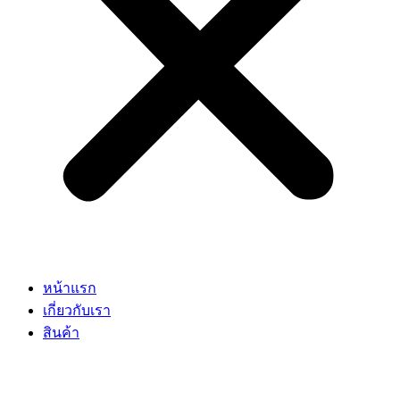
หน้าแรก
เกี่ยวกับเรา
สินค้า