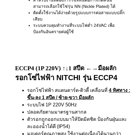
สำหรับงานที่ต้องการโซ่ที่ทนต่อการเกิดสนิม
สามารถเลือกใช้โซ่รุ่น NN (Nickle Plated) ได้
ติดตั้งใช้งานได้ง่ายด้วยรูปแบบการต่อสายแบบปลั๊ก
เสียบ
ระบบควบคุมทำงานที่ระบบไฟต่ำ 24VAC เพื่อ
ป้องกันอันตรายต่อผู้ใช้
ECCP4 (1P 220V) ↑↓1 สปีด ←→มือผลัก
รอกโซ่ไฟฟ้า NITCHI รุ่น ECCP4
รอกโซ่ไฟฟ้า สแตนดาร์ด-ดิวตี้ เคลื่อนที่
4 ทิศทาง
:
ขึ้น-ลง 1 สปีด / ซ้าย-ขวา มือผลัก
ระบบไฟ 1P 220V 50Hz
ปลอดภัยตามมาตรฐานสากล
ตัวรอกถูกออกแบบมาให้ปิดมิดชิด ป้องกันฝุ่นและ
ละอองน้ำได้ดี (IP54)
มอเตอร์คุณภาพสูง ใช้งานต่อเนื่องได้นานกว่า