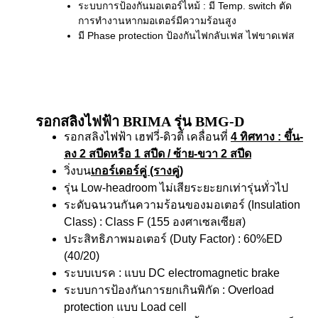
ระบบการป้องกันมอเตอร์ไหม้ : มี Temp. switch ตัด
การทำงานหากมอเตอร์มีความร้อนสูง
มี Phase protection ป้องกันไฟกลับเฟส ไฟขาดเฟส
รอกสลิงไฟฟ้า BRIMA รุ่น BMG-D
รอกสลิงไฟฟ้า เฮฟวี่-ดิวตี้ เคลื่อนที่
4 ทิศทาง
: ขึ้น-
ลง 2 สปีดหรือ 1 สปีด / ซ้าย-ขวา 2 สปีด
วิ่งบน
เกอร์เดอร์คู่ (รางคู่)
รุ่น Low-headroom ไม่เสียระยะยกเท่ารุ่นทั่วไป
ระดับฉนวนกันความร้อนของมอเตอร์ (Insulation
Class) : Class F (155 องศาเซลเซียส)
ประสิทธิภาพมอเตอร์ (Duty Factor) : 60%ED
(40/20)
ระบบเบรค : แบบ DC electromagnetic brake
ระบบการป้องกันการยกเกินพิกัด : Overload
protection แบบ Load cell