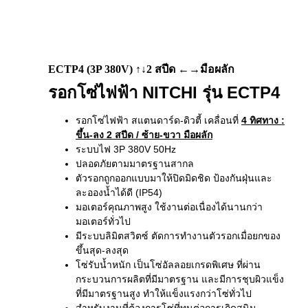
ECTP4 (3P 380V) ↑↓2 สปีด ←→มือผลัก
รอกโซ่ไฟฟ้า NITCHI รุ่น ECTP4
รอกโซ่ไฟฟ้า สแตนดาร์ด-ดิวตี้ เคลื่อนที่
4 ทิศทาง
:
ขึ้น-ลง 2 สปีด / ซ้าย-ขวา มือผลัก
ระบบไฟ 3P 380V 50Hz
ปลอดภัยตามมาตรฐานสากล
ตัวรอกถูกออกแบบมาให้ปิดมิดชิด ป้องกันฝุ่นและ
ละอองน้ำได้ดี (IP54)
มอเตอร์คุณภาพสูง ใช้งานต่อเนื่องได้นานกว่า
มอเตอร์ทั่วไป
มีระบบลิมิตสวิตซ์ ตัดการทำงานตัวรอกเมื่อยกของ
ขึ้นสุด-ลงสุด
โซ่รับน้ำหนัก เป็นโซ่อัลลอยเกรดพิเศษ ที่ผ่าน
กระบวนการผลิตที่มีมาตรฐาน และมีการชุบผิวแข็ง
ที่มีมาตรฐานสูง ทำให้แข็งแรงกว่าโซ่ทั่วไป