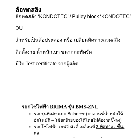
ล้อทดสลิง
ล้อทดสลิง ‘KONDOTEC’ / Pulley block ‘KONDOTEC’
DU
สำหรับเป็นล้อประคอง หรือ เปลี่ยนทิศทางลวดสลิง
ติดตั้งง่าย น้ำหนักเบา ขนากกะทัดรัด
มีใบ Test certificate จากผู้ผลิต
รอกโซ่ไฟฟ้า BRIMA รุ่น BMS-ZNL
รอกรุ่นพิเศษ แบบ Balancer (บาลานซ์น้ำหนักให้
อัตโนมัติ – ใช้ยกย้ายของได้โดยไม่ต้องกดขึ้-ลง)
รอกโซ่ไฟฟ้า เฮฟวี่-ดิวตี้ เคลื่อนที่
2 ทิศทาง
: ขึ้น-
ลง