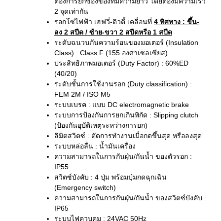
ต้องการยกของของที่มีความยาว โดยต้องมีความเร็ว
2 จุดเท่ากัน
รอกโซ่ไฟฟ้า เฮฟวี่-ดิวตี้ เคลื่อนที่
4 ทิศทาง
: ขึ้น-
ลง 2 สปีด / ซ้าย-ขวา 2 สปีดหรือ 1 สปีด
ระดับฉนวนกันความร้อนของมอเตอร์ (Insulation
Class) : Class F (155 องศาเซลเซียส)
ประสิทธิภาพมอเตอร์ (Duty Factor) : 60%ED
(40/20)
ระดับชั้นการใช้งานรอก (Duty classification) :
FEM 2M / ISO M5
ระบบเบรค : แบบ DC electromagnetic brake
ระบบการป้องกันการยกเกินพิกัด : Slipping clutch
(ป้องกันอุบัติเหตุระหว่างการยก)
ลิมิตสวิตซ์ : ตัดการทำงานเมื่อกดขึ้นสุด หรือลงสุด
ระบบหล่อลื่น : น้ำมันเครื่อง
ความสามารถในการกันฝุ่น/กันน้ำ ของตัวรอก :
IP55
สวิตซ์บังคับ : 4 ปุ่ม พร้อมปุ่มกดฉุกเฉิน
(Emergency switch)
ความสามารถในการกันฝุ่น/กันน้ำ ของสวิตซ์บังคับ :
IP65
ระบบไฟควบคุม : 24VAC 50Hz