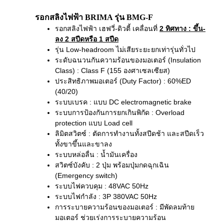
รอกสลิงไฟฟ้า BRIMA รุ่น BMG-F
รอกสลิงไฟฟ้า เฮฟวี่-ดิวตี้ เคลื่อนที่
2 ทิศทาง
: ขึ้น-
ลง 2 สปีดหรือ 1 สปีด
รุ่น Low-headroom ไม่เสียระยะยกเท่ารุ่นทั่วไป
ระดับฉนวนกันความร้อนของมอเตอร์ (Insulation
Class) : Class F (155 องศาเซลเซียส)
ประสิทธิภาพมอเตอร์ (Duty Factor) : 60%ED
(40/20)
ระบบเบรค : แบบ DC electromagnetic brake
ระบบการป้องกันการยกเกินพิกัด : Overload
protection แบบ Load cell
ลิมิตสวิตซ์ : ตัดการทำงานทั้งสปีดช้า และสปีดเร็ว
ทั้งขาขึ้นและขาลง
ระบบหล่อลื่น : น้ำมันเครื่อง
สวิตซ์บังคับ : 2 ปุ่ม พร้อมปุ่มกดฉุกเฉิน
(Emergency switch)
ระบบไฟควบคุม : 48VAC 50Hz
ระบบไฟกำลัง : 3P 380VAC 50Hz
การระบายความร้อนของมอเตอร์ : มีพัดลมท้าย
มอเตอร์ ช่วยเร่งการระบายความร้อน