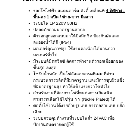
รอกโซ่ไฟฟ้า สแตนดาร์ด-ดิวตี้ เคลื่อนที่
4 ทิศทาง
:
ขึ้น-ลง 1 สปีด / ซ้าย-ขวา มือสาว
ระบบไฟ 1P 220V 50Hz
ปลอดภัยตามมาตรฐานสากล
ตัวรอกถูกออกแบบมาให้ปิดมิดชิด ป้องกันฝุ่นและ
ละอองน้ำได้ดี (IP54)
มอเตอร์คุณภาพสูง ใช้งานต่อเนื่องได้นานกว่า
มอเตอร์ทั่วไป
มีระบบลิมิตสวิตซ์ ตัดการทำงานตัวรอกเมื่อยกของ
ขึ้นสุด-ลงสุด
โซ่รับน้ำหนัก เป็นโซ่อัลลอยเกรดพิเศษ ที่ผ่าน
กระบวนการผลิตที่มีมาตรฐาน และมีการชุบผิวแข็ง
ที่มีมาตรฐานสูง ทำให้แข็งแรงกว่าโซ่ทั่วไป
สำหรับงานที่ต้องการโซ่ที่ทนต่อการเกิดสนิม
สามารถเลือกใช้โซ่รุ่น NN (Nickle Plated) ได้
ติดตั้งใช้งานได้ง่ายด้วยรูปแบบการต่อสายแบบปลั๊ก
เสียบ
ระบบควบคุมทำงานที่ระบบไฟต่ำ 24VAC เพื่อ
ป้องกันอันตรายต่อผู้ใช้