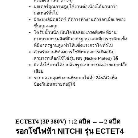
ละอองน้ำได้ดี (IP54)
มอเตอร์คุณภาพสูง ใช้งานต่อเนื่องได้นานกว่า
มอเตอร์ทั่วไป
มีระบบลิมิตสวิตซ์ ตัดการทำงานตัวรอกเมื่อยกของ
ขึ้นสุด-ลงสุด
โซ่รับน้ำหนัก เป็นโซ่อัลลอยเกรดพิเศษ ที่ผ่าน
กระบวนการผลิตที่มีมาตรฐาน และมีการชุบผิวแข็ง
ที่มีมาตรฐานสูง ทำให้แข็งแรงกว่าโซ่ทั่วไป
สำหรับงานที่ต้องการโซ่ที่ทนต่อการเกิดสนิม
สามารถเลือกใช้โซ่รุ่น NN (Nickle Plated) ได้
ติดตั้งใช้งานได้ง่ายด้วยรูปแบบการต่อสายแบบปลั๊ก
เสียบ
ระบบควบคุมทำงานที่ระบบไฟต่ำ 24VAC เพื่อ
ป้องกันอันตรายต่อผู้ใช้
ECTET4 (3P 380V) ↑↓2 สปีด ←→2 สปีด
รอกโซ่ไฟฟ้า NITCHI รุ่น ECTET4