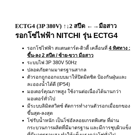
ECTG4 (3P 380V) ↑↓2 สปีด ←→มือสาว
รอกโซ่ไฟฟ้า NITCHI รุ่น ECTG4
รอกโซ่ไฟฟ้า สแตนดาร์ด-ดิวตี้ เคลื่อนที่
4 ทิศทาง
:
ขึ้น-ลง 2 สปีด / ซ้าย-ขวา มือสาว
ระบบไฟ 3P 380V 50Hz
ปลอดภัยตามมาตรฐานสากล
ตัวรอกถูกออกแบบมาให้ปิดมิดชิด ป้องกันฝุ่นและ
ละอองน้ำได้ดี (IP54)
มอเตอร์คุณภาพสูง ใช้งานต่อเนื่องได้นานกว่า
มอเตอร์ทั่วไป
มีระบบลิมิตสวิตซ์ ตัดการทำงานตัวรอกเมื่อยกของ
ขึ้นสุด-ลงสุด
โซ่รับน้ำหนัก เป็นโซ่อัลลอยเกรดพิเศษ ที่ผ่าน
กระบวนการผลิตที่มีมาตรฐาน และมีการชุบผิวแข็ง
ที่มีมาตรฐานสูง ทำให้แข็งแรงกว่าโซ่ทั่วไป