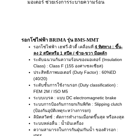
มอเตอร์ ช่วยเร่งการระบายความร้อน
รอกโซ่ไฟฟ้า BRIMA รุ่น BMS-MMT
รอกโซ่ไฟฟ้า เฮฟวี่-ดิวตี้ เคลื่อนที่
4 ทิศทาง
: ขึ้น-
ลง 2 สปีดหรือ 1 สปีด / ซ้าย-ขวา มือผลัก
ระดับฉนวนกันความร้อนของมอเตอร์ (Insulation
Class) : Class F (155 องศาเซลเซียส)
ประสิทธิภาพมอเตอร์ (Duty Factor) : 60%ED
(40/20)
ระดับชั้นการใช้งานรอก (Duty classification) :
FEM 2M / ISO M5
ระบบเบรค : แบบ DC electromagnetic brake
ระบบการป้องกันการยกเกินพิกัด : Slipping clutch
(ป้องกันอุบัติเหตุระหว่างการยก)
ลิมิตสวิตซ์ : ตัดการทำงานเมื่อกดขึ้นสุด หรือลงสุด
ระบบหล่อลื่น : น้ำมันเครื่อง
ความสามารถในการกันฝุ่น/กันน้ำ ของตัวรอก :
IP55