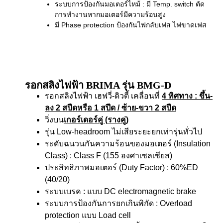
ระบบการป้องกันมอเตอร์ไหม้ : มี Temp. switch ตัด
การทำงานหากมอเตอร์มีความร้อนสูง
มี Phase protection ป้องกันไฟกลับเฟส ไฟขาดเฟส
รอกสลิงไฟฟ้า BRIMA รุ่น BMG-D
รอกสลิงไฟฟ้า เฮฟวี่-ดิวตี้ เคลื่อนที่
4 ทิศทาง
: ขึ้น-
ลง 2 สปีดหรือ 1 สปีด / ซ้าย-ขวา 2 สปีด
วิ่งบน
เกอร์เดอร์คู่ (รางคู่)
รุ่น Low-headroom ไม่เสียระยะยกเท่ารุ่นทั่วไป
ระดับฉนวนกันความร้อนของมอเตอร์ (Insulation
Class) : Class F (155 องศาเซลเซียส)
ประสิทธิภาพมอเตอร์ (Duty Factor) : 60%ED
(40/20)
ระบบเบรค : แบบ DC electromagnetic brake
ระบบการป้องกันการยกเกินพิกัด : Overload
protection แบบ Load cell