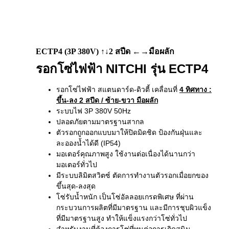
ECTP4 (3P 380V) ↑↓2 สปีด ←→มือผลัก
รอกโซ่ไฟฟ้า NITCHI รุ่น ECTP4
รอกโซ่ไฟฟ้า สแตนดาร์ด-ดิวตี้ เคลื่อนที่
4 ทิศทาง
:
ขึ้น-ลง 2 สปีด / ซ้าย-ขวา มือผลัก
ระบบไฟ 3P 380V 50Hz
ปลอดภัยตามมาตรฐานสากล
ตัวรอกถูกออกแบบมาให้ปิดมิดชิด ป้องกันฝุ่นและ
ละอองน้ำได้ดี (IP54)
มอเตอร์คุณภาพสูง ใช้งานต่อเนื่องได้นานกว่า
มอเตอร์ทั่วไป
มีระบบลิมิตสวิตซ์ ตัดการทำงานตัวรอกเมื่อยกของ
ขึ้นสุด-ลงสุด
โซ่รับน้ำหนัก เป็นโซ่อัลลอยเกรดพิเศษ ที่ผ่าน
กระบวนการผลิตที่มีมาตรฐาน และมีการชุบผิวแข็ง
ที่มีมาตรฐานสูง ทำให้แข็งแรงกว่าโซ่ทั่วไป