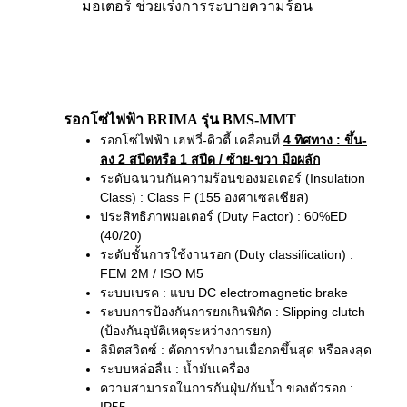
มอเตอร์ ช่วยเร่งการระบายความร้อน
รอกโซ่ไฟฟ้า BRIMA รุ่น BMS-MMT
รอกโซ่ไฟฟ้า เฮฟวี่-ดิวตี้ เคลื่อนที่
4 ทิศทาง
: ขึ้น-
ลง 2 สปีดหรือ 1 สปีด / ซ้าย-ขวา มือผลัก
ระดับฉนวนกันความร้อนของมอเตอร์ (Insulation
Class) : Class F (155 องศาเซลเซียส)
ประสิทธิภาพมอเตอร์ (Duty Factor) : 60%ED
(40/20)
ระดับชั้นการใช้งานรอก (Duty classification) :
FEM 2M / ISO M5
ระบบเบรค : แบบ DC electromagnetic brake
ระบบการป้องกันการยกเกินพิกัด : Slipping clutch
(ป้องกันอุบัติเหตุระหว่างการยก)
ลิมิตสวิตซ์ : ตัดการทำงานเมื่อกดขึ้นสุด หรือลงสุด
ระบบหล่อลื่น : น้ำมันเครื่อง
ความสามารถในการกันฝุ่น/กันน้ำ ของตัวรอก :
IP55