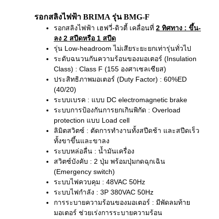
รอกสลิงไฟฟ้า BRIMA รุ่น BMG-F
รอกสลิงไฟฟ้า เฮฟวี่-ดิวตี้ เคลื่อนที่
2 ทิศทาง
: ขึ้น-
ลง 2 สปีดหรือ 1 สปีด
รุ่น Low-headroom ไม่เสียระยะยกเท่ารุ่นทั่วไป
ระดับฉนวนกันความร้อนของมอเตอร์ (Insulation
Class) : Class F (155 องศาเซลเซียส)
ประสิทธิภาพมอเตอร์ (Duty Factor) : 60%ED
(40/20)
ระบบเบรค : แบบ DC electromagnetic brake
ระบบการป้องกันการยกเกินพิกัด : Overload
protection แบบ Load cell
ลิมิตสวิตซ์ : ตัดการทำงานทั้งสปีดช้า และสปีดเร็ว
ทั้งขาขึ้นและขาลง
ระบบหล่อลื่น : น้ำมันเครื่อง
สวิตซ์บังคับ : 2 ปุ่ม พร้อมปุ่มกดฉุกเฉิน
(Emergency switch)
ระบบไฟควบคุม : 48VAC 50Hz
ระบบไฟกำลัง : 3P 380VAC 50Hz
การระบายความร้อนของมอเตอร์ : มีพัดลมท้าย
มอเตอร์ ช่วยเร่งการระบายความร้อน