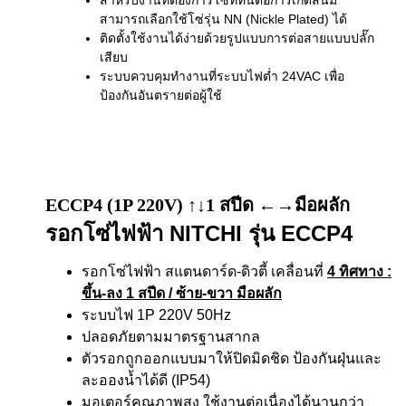
สำหรับงานที่ต้องการโซ่ที่ทนต่อการเกิดสนิม
สามารถเลือกใช้โซ่รุ่น NN (Nickle Plated) ได้
ติดตั้งใช้งานได้ง่ายด้วยรูปแบบการต่อสายแบบปลั๊ก
เสียบ
ระบบควบคุมทำงานที่ระบบไฟต่ำ 24VAC เพื่อ
ป้องกันอันตรายต่อผู้ใช้
ECCP4 (1P 220V) ↑↓1 สปีด ←→มือผลัก
รอกโซ่ไฟฟ้า NITCHI รุ่น ECCP4
รอกโซ่ไฟฟ้า สแตนดาร์ด-ดิวตี้ เคลื่อนที่
4 ทิศทาง
:
ขึ้น-ลง 1 สปีด / ซ้าย-ขวา มือผลัก
ระบบไฟ 1P 220V 50Hz
ปลอดภัยตามมาตรฐานสากล
ตัวรอกถูกออกแบบมาให้ปิดมิดชิด ป้องกันฝุ่นและ
ละอองน้ำได้ดี (IP54)
มอเตอร์คุณภาพสูง ใช้งานต่อเนื่องได้นานกว่า