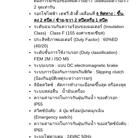
ต้องการยกของของที่มีความยาว โดยต้องมีความเร็ว
2 จุดเท่ากัน
รอกโซ่ไฟฟ้า เฮฟวี่-ดิวตี้ เคลื่อนที่
4 ทิศทาง
: ขึ้น-
ลง 2 สปีด / ซ้าย-ขวา 2 สปีดหรือ 1 สปีด
ระดับฉนวนกันความร้อนของมอเตอร์ (Insulation
Class) : Class F (155 องศาเซลเซียส)
ประสิทธิภาพมอเตอร์ (Duty Factor) : 60%ED
(40/20)
ระดับชั้นการใช้งานรอก (Duty classification) :
FEM 2M / ISO M5
ระบบเบรค : แบบ DC electromagnetic brake
ระบบการป้องกันการยกเกินพิกัด : Slipping clutch
(ป้องกันอุบัติเหตุระหว่างการยก)
ลิมิตสวิตซ์ : ตัดการทำงานเมื่อกดขึ้นสุด หรือลงสุด
ระบบหล่อลื่น : น้ำมันเครื่อง
ความสามารถในการกันฝุ่น/กันน้ำ ของตัวรอก :
IP55
สวิตซ์บังคับ : 4 ปุ่ม พร้อมปุ่มกดฉุกเฉิน
(Emergency switch)
ความสามารถในการกันฝุ่น/กันน้ำ ของสวิตซ์บังคับ :
IP65
ระบบไฟควบคุม : 24VAC 50Hz