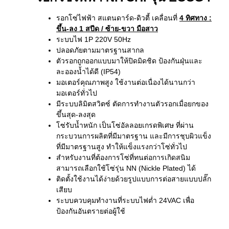
รอกโซ่ไฟฟ้า สแตนดาร์ด-ดิวตี้ เคลื่อนที่
4 ทิศทาง
:
ขึ้น-ลง 1 สปีด / ซ้าย-ขวา มือสาว
ระบบไฟ 1P 220V 50Hz
ปลอดภัยตามมาตรฐานสากล
ตัวรอกถูกออกแบบมาให้ปิดมิดชิด ป้องกันฝุ่นและ
ละอองน้ำได้ดี (IP54)
มอเตอร์คุณภาพสูง ใช้งานต่อเนื่องได้นานกว่า
มอเตอร์ทั่วไป
มีระบบลิมิตสวิตซ์ ตัดการทำงานตัวรอกเมื่อยกของ
ขึ้นสุด-ลงสุด
โซ่รับน้ำหนัก เป็นโซ่อัลลอยเกรดพิเศษ ที่ผ่าน
กระบวนการผลิตที่มีมาตรฐาน และมีการชุบผิวแข็ง
ที่มีมาตรฐานสูง ทำให้แข็งแรงกว่าโซ่ทั่วไป
สำหรับงานที่ต้องการโซ่ที่ทนต่อการเกิดสนิม
สามารถเลือกใช้โซ่รุ่น NN (Nickle Plated) ได้
ติดตั้งใช้งานได้ง่ายด้วยรูปแบบการต่อสายแบบปลั๊ก
เสียบ
ระบบควบคุมทำงานที่ระบบไฟต่ำ 24VAC เพื่อ
ป้องกันอันตรายต่อผู้ใช้