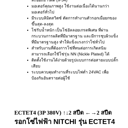
ละอองน้ำได้ดี (IP54)
มอเตอร์คุณภาพสูง ใช้งานต่อเนื่องได้นานกว่า
มอเตอร์ทั่วไป
มีระบบลิมิตสวิตซ์ ตัดการทำงานตัวรอกเมื่อยกของ
ขึ้นสุด-ลงสุด
โซ่รับน้ำหนัก เป็นโซ่อัลลอยเกรดพิเศษ ที่ผ่าน
กระบวนการผลิตที่มีมาตรฐาน และมีการชุบผิวแข็ง
ที่มีมาตรฐานสูง ทำให้แข็งแรงกว่าโซ่ทั่วไป
สำหรับงานที่ต้องการโซ่ที่ทนต่อการเกิดสนิม
สามารถเลือกใช้โซ่รุ่น NN (Nickle Plated) ได้
ติดตั้งใช้งานได้ง่ายด้วยรูปแบบการต่อสายแบบปลั๊ก
เสียบ
ระบบควบคุมทำงานที่ระบบไฟต่ำ 24VAC เพื่อ
ป้องกันอันตรายต่อผู้ใช้
ECTET4 (3P 380V) ↑↓2 สปีด ←→2 สปีด
รอกโซ่ไฟฟ้า NITCHI รุ่น ECTET4