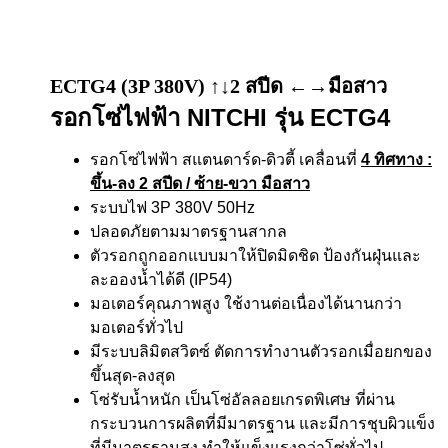
ECTG4 (3P 380V) ↑↓2 สปีด ←→มือสาว
รอกโซ่ไฟฟ้า NITCHI รุ่น ECTG4
รอกโซ่ไฟฟ้า สแตนดาร์ด-ดิวตี้ เคลื่อนที่
4 ทิศทาง
:
ขึ้น-ลง 2 สปีด / ซ้าย-ขวา มือสาว
ระบบไฟ 3P 380V 50Hz
ปลอดภัยตามมาตรฐานสากล
ตัวรอกถูกออกแบบมาให้ปิดมิดชิด ป้องกันฝุ่นและ
ละอองน้ำได้ดี (IP54)
มอเตอร์คุณภาพสูง ใช้งานต่อเนื่องได้นานกว่า
มอเตอร์ทั่วไป
มีระบบลิมิตสวิตซ์ ตัดการทำงานตัวรอกเมื่อยกของ
ขึ้นสุด-ลงสุด
โซ่รับน้ำหนัก เป็นโซ่อัลลอยเกรดพิเศษ ที่ผ่าน
กระบวนการผลิตที่มีมาตรฐาน และมีการชุบผิวแข็ง
ที่มีมาตรฐานสูง ทำให้แข็งแรงกว่าโซ่ทั่วไป