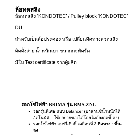
ล้อทดสลิง
ล้อทดสลิง ‘KONDOTEC’ / Pulley block ‘KONDOTEC’
DU
สำหรับเป็นล้อประคอง หรือ เปลี่ยนทิศทางลวดสลิง
ติดตั้งง่าย น้ำหนักเบา ขนากกะทัดรัด
มีใบ Test certificate จากผู้ผลิต
รอกโซ่ไฟฟ้า BRIMA รุ่น BMS-ZNL
รอกรุ่นพิเศษ แบบ Balancer (บาลานซ์น้ำหนักให้
อัตโนมัติ – ใช้ยกย้ายของได้โดยไม่ต้องกดขึ้-ลง)
รอกโซ่ไฟฟ้า เฮฟวี่-ดิวตี้ เคลื่อนที่
2 ทิศทาง
: ขึ้น-
ลง