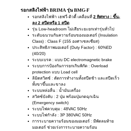
รอกสลิงไฟฟ้า BRIMA รุ่น BMG-F
รอกสลิงไฟฟ้า เฮฟวี่-ดิวตี้ เคลื่อนที่
2 ทิศทาง
: ขึ้น-
ลง 2 สปีดหรือ 1 สปีด
รุ่น Low-headroom ไม่เสียระยะยกเท่ารุ่นทั่วไป
ระดับฉนวนกันความร้อนของมอเตอร์ (Insulation
Class) : Class F (155 องศาเซลเซียส)
ประสิทธิภาพมอเตอร์ (Duty Factor) : 60%ED
(40/20)
ระบบเบรค : แบบ DC electromagnetic brake
ระบบการป้องกันการยกเกินพิกัด : Overload
protection แบบ Load cell
ลิมิตสวิตซ์ : ตัดการทำงานทั้งสปีดช้า และสปีดเร็ว
ทั้งขาขึ้นและขาลง
ระบบหล่อลื่น : น้ำมันเครื่อง
สวิตซ์บังคับ : 2 ปุ่ม พร้อมปุ่มกดฉุกเฉิน
(Emergency switch)
ระบบไฟควบคุม : 48VAC 50Hz
ระบบไฟกำลัง : 3P 380VAC 50Hz
การระบายความร้อนของมอเตอร์ : มีพัดลมท้าย
มอเตอร์ ช่วยเร่งการระบายความร้อน