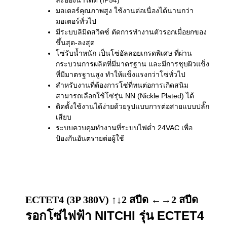
ละอองน้ำได้ดี (IP54)
มอเตอร์คุณภาพสูง ใช้งานต่อเนื่องได้นานกว่า
มอเตอร์ทั่วไป
มีระบบลิมิตสวิตซ์ ตัดการทำงานตัวรอกเมื่อยกของ
ขึ้นสุด-ลงสุด
โซ่รับน้ำหนัก เป็นโซ่อัลลอยเกรดพิเศษ ที่ผ่าน
กระบวนการผลิตที่มีมาตรฐาน และมีการชุบผิวแข็ง
ที่มีมาตรฐานสูง ทำให้แข็งแรงกว่าโซ่ทั่วไป
สำหรับงานที่ต้องการโซ่ที่ทนต่อการเกิดสนิม
สามารถเลือกใช้โซ่รุ่น NN (Nickle Plated) ได้
ติดตั้งใช้งานได้ง่ายด้วยรูปแบบการต่อสายแบบปลั๊ก
เสียบ
ระบบควบคุมทำงานที่ระบบไฟต่ำ 24VAC เพื่อ
ป้องกันอันตรายต่อผู้ใช้
ECTET4 (3P 380V) ↑↓2 สปีด ←→2 สปีด
รอกโซ่ไฟฟ้า NITCHI รุ่น ECTET4