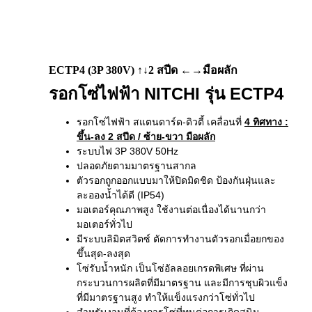
ECTP4 (3P 380V) ↑↓2 สปีด ←→มือผลัก
รอกโซ่ไฟฟ้า NITCHI รุ่น ECTP4
รอกโซ่ไฟฟ้า สแตนดาร์ด-ดิวตี้ เคลื่อนที่
4 ทิศทาง
:
ขึ้น-ลง 2 สปีด / ซ้าย-ขวา มือผลัก
ระบบไฟ 3P 380V 50Hz
ปลอดภัยตามมาตรฐานสากล
ตัวรอกถูกออกแบบมาให้ปิดมิดชิด ป้องกันฝุ่นและ
ละอองน้ำได้ดี (IP54)
มอเตอร์คุณภาพสูง ใช้งานต่อเนื่องได้นานกว่า
มอเตอร์ทั่วไป
มีระบบลิมิตสวิตซ์ ตัดการทำงานตัวรอกเมื่อยกของ
ขึ้นสุด-ลงสุด
โซ่รับน้ำหนัก เป็นโซ่อัลลอยเกรดพิเศษ ที่ผ่าน
กระบวนการผลิตที่มีมาตรฐาน และมีการชุบผิวแข็ง
ที่มีมาตรฐานสูง ทำให้แข็งแรงกว่าโซ่ทั่วไป