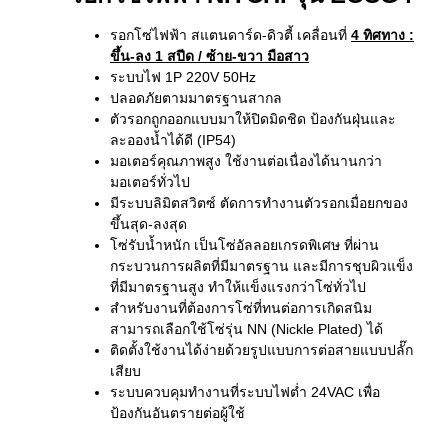
รอกโซ่ไฟฟ้า สแตนดาร์ด-ดิวตี้ เคลื่อนที่
4 ทิศทาง
:
ขึ้น-ลง 1 สปีด / ซ้าย-ขวา มือสาว
ระบบไฟ 1P 220V 50Hz
ปลอดภัยตามมาตรฐานสากล
ตัวรอกถูกออกแบบมาให้ปิดมิดชิด ป้องกันฝุ่นและ
ละอองน้ำได้ดี (IP54)
มอเตอร์คุณภาพสูง ใช้งานต่อเนื่องได้นานกว่า
มอเตอร์ทั่วไป
มีระบบลิมิตสวิตซ์ ตัดการทำงานตัวรอกเมื่อยกของ
ขึ้นสุด-ลงสุด
โซ่รับน้ำหนัก เป็นโซ่อัลลอยเกรดพิเศษ ที่ผ่าน
กระบวนการผลิตที่มีมาตรฐาน และมีการชุบผิวแข็ง
ที่มีมาตรฐานสูง ทำให้แข็งแรงกว่าโซ่ทั่วไป
สำหรับงานที่ต้องการโซ่ที่ทนต่อการเกิดสนิม
สามารถเลือกใช้โซ่รุ่น NN (Nickle Plated) ได้
ติดตั้งใช้งานได้ง่ายด้วยรูปแบบการต่อสายแบบปลั๊ก
เสียบ
ระบบควบคุมทำงานที่ระบบไฟต่ำ 24VAC เพื่อ
ป้องกันอันตรายต่อผู้ใช้