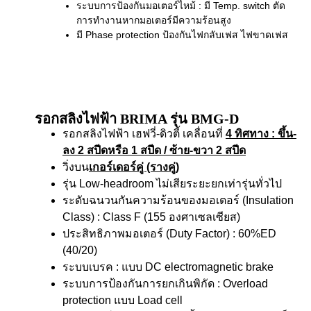
ระบบการป้องกันมอเตอร์ไหม้ : มี Temp. switch ตัด
การทำงานหากมอเตอร์มีความร้อนสูง
มี Phase protection ป้องกันไฟกลับเฟส ไฟขาดเฟส
รอกสลิงไฟฟ้า BRIMA รุ่น BMG-D
รอกสลิงไฟฟ้า เฮฟวี่-ดิวตี้ เคลื่อนที่
4 ทิศทาง
: ขึ้น-
ลง 2 สปีดหรือ 1 สปีด / ซ้าย-ขวา 2 สปีด
วิ่งบน
เกอร์เดอร์คู่ (รางคู่)
รุ่น Low-headroom ไม่เสียระยะยกเท่ารุ่นทั่วไป
ระดับฉนวนกันความร้อนของมอเตอร์ (Insulation
Class) : Class F (155 องศาเซลเซียส)
ประสิทธิภาพมอเตอร์ (Duty Factor) : 60%ED
(40/20)
ระบบเบรค : แบบ DC electromagnetic brake
ระบบการป้องกันการยกเกินพิกัด : Overload
protection แบบ Load cell