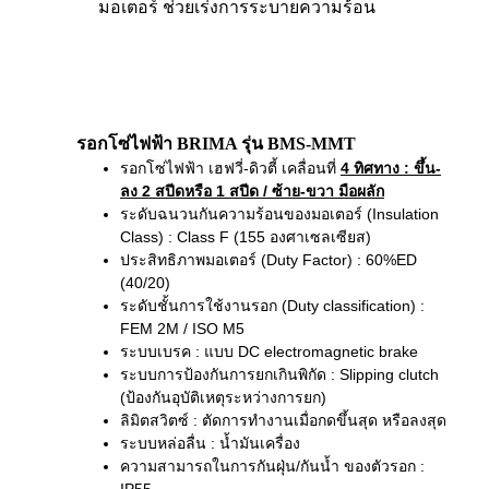
มอเตอร์ ช่วยเร่งการระบายความร้อน
รอกโซ่ไฟฟ้า BRIMA รุ่น BMS-MMT
รอกโซ่ไฟฟ้า เฮฟวี่-ดิวตี้ เคลื่อนที่
4 ทิศทาง
: ขึ้น-
ลง 2 สปีดหรือ 1 สปีด / ซ้าย-ขวา มือผลัก
ระดับฉนวนกันความร้อนของมอเตอร์ (Insulation
Class) : Class F (155 องศาเซลเซียส)
ประสิทธิภาพมอเตอร์ (Duty Factor) : 60%ED
(40/20)
ระดับชั้นการใช้งานรอก (Duty classification) :
FEM 2M / ISO M5
ระบบเบรค : แบบ DC electromagnetic brake
ระบบการป้องกันการยกเกินพิกัด : Slipping clutch
(ป้องกันอุบัติเหตุระหว่างการยก)
ลิมิตสวิตซ์ : ตัดการทำงานเมื่อกดขึ้นสุด หรือลงสุด
ระบบหล่อลื่น : น้ำมันเครื่อง
ความสามารถในการกันฝุ่น/กันน้ำ ของตัวรอก :
IP55