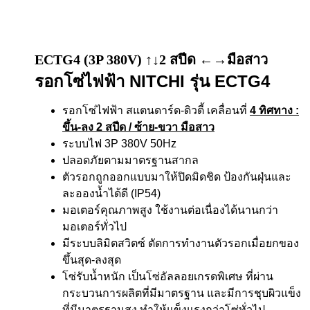
ECTG4 (3P 380V) ↑↓2 สปีด ←→มือสาว
รอกโซ่ไฟฟ้า NITCHI รุ่น ECTG4
รอกโซ่ไฟฟ้า สแตนดาร์ด-ดิวตี้ เคลื่อนที่
4 ทิศทาง
:
ขึ้น-ลง 2 สปีด / ซ้าย-ขวา มือสาว
ระบบไฟ 3P 380V 50Hz
ปลอดภัยตามมาตรฐานสากล
ตัวรอกถูกออกแบบมาให้ปิดมิดชิด ป้องกันฝุ่นและ
ละอองน้ำได้ดี (IP54)
มอเตอร์คุณภาพสูง ใช้งานต่อเนื่องได้นานกว่า
มอเตอร์ทั่วไป
มีระบบลิมิตสวิตซ์ ตัดการทำงานตัวรอกเมื่อยกของ
ขึ้นสุด-ลงสุด
โซ่รับน้ำหนัก เป็นโซ่อัลลอยเกรดพิเศษ ที่ผ่าน
กระบวนการผลิตที่มีมาตรฐาน และมีการชุบผิวแข็ง
ที่มีมาตรฐานสูง ทำให้แข็งแรงกว่าโซ่ทั่วไป