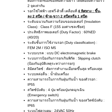
ต้องการยกของของที่มีความยาว โดยต้องมีความเร็ว
2 จุดเท่ากัน
รอกโซ่ไฟฟ้า เฮฟวี่-ดิวตี้ เคลื่อนที่
4 ทิศทาง
: ขึ้น-
ลง 2 สปีด / ซ้าย-ขวา 2 สปีดหรือ 1 สปีด
ระดับฉนวนกันความร้อนของมอเตอร์ (Insulation
Class) : Class F (155 องศาเซลเซียส)
ประสิทธิภาพมอเตอร์ (Duty Factor) : 60%ED
(40/20)
ระดับชั้นการใช้งานรอก (Duty classification) :
FEM 2M / ISO M5
ระบบเบรค : แบบ DC electromagnetic brake
ระบบการป้องกันการยกเกินพิกัด : Slipping clutch
(ป้องกันอุบัติเหตุระหว่างการยก)
ลิมิตสวิตซ์ : ตัดการทำงานเมื่อกดขึ้นสุด หรือลงสุด
ระบบหล่อลื่น : น้ำมันเครื่อง
ความสามารถในการกันฝุ่น/กันน้ำ ของตัวรอก :
IP55
สวิตซ์บังคับ : 4 ปุ่ม พร้อมปุ่มกดฉุกเฉิน
(Emergency switch)
ความสามารถในการกันฝุ่น/กันน้ำ ของสวิตซ์บังคับ :
IP65
ระบบไฟควบคุม : 24VAC 50Hz