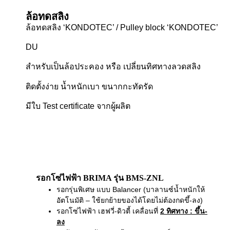
ล้อทดสลิง
ล้อทดสลิง ‘KONDOTEC’ / Pulley block ‘KONDOTEC’
DU
สำหรับเป็นล้อประคอง หรือ เปลี่ยนทิศทางลวดสลิง
ติดตั้งง่าย น้ำหนักเบา ขนากกะทัดรัด
มีใบ Test certificate จากผู้ผลิต
รอกโซ่ไฟฟ้า BRIMA รุ่น BMS-ZNL
รอกรุ่นพิเศษ แบบ Balancer (บาลานซ์น้ำหนักให้
อัตโนมัติ – ใช้ยกย้ายของได้โดยไม่ต้องกดขึ้-ลง)
รอกโซ่ไฟฟ้า เฮฟวี่-ดิวตี้ เคลื่อนที่
2 ทิศทาง
: ขึ้น-
ลง