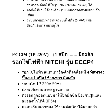
สำหรับงานที่ต้องการโซ่ที่ทนต่อการเกิดสนิม
สามารถเลือกใช้โซ่รุ่น NN (Nickle Plated) ได้
ติดตั้งใช้งานได้ง่ายด้วยรูปแบบการต่อสายแบบปลั๊ก
เสียบ
ระบบควบคุมทำงานที่ระบบไฟต่ำ 24VAC เพื่อ
ป้องกันอันตรายต่อผู้ใช้
ECCP4 (1P 220V) ↑↓1 สปีด ←→มือผลัก
รอกโซ่ไฟฟ้า NITCHI รุ่น ECCP4
รอกโซ่ไฟฟ้า สแตนดาร์ด-ดิวตี้ เคลื่อนที่
4 ทิศทาง
:
ขึ้น-ลง 1 สปีด / ซ้าย-ขวา มือผลัก
ระบบไฟ 1P 220V 50Hz
ปลอดภัยตามมาตรฐานสากล
ตัวรอกถูกออกแบบมาให้ปิดมิดชิด ป้องกันฝุ่นและ
ละอองน้ำได้ดี (IP54)
มอเตอร์คุณภาพสูง ใช้งานต่อเนื่องได้นานกว่า