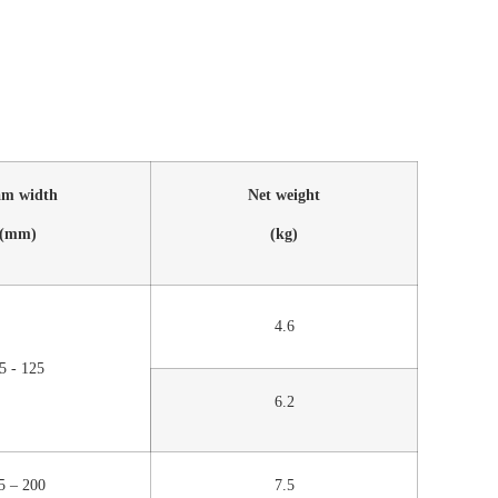
am width
Net weight
(mm)
(kg)
4.6
5 - 125
6.2
5 – 200
7.5