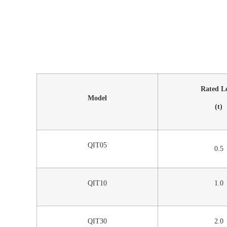
Rated L
Model
(t)
QIT05
0.5
QIT10
1.0
QIT30
2.0