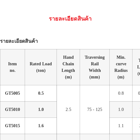
รายละเอียดสินค้า
รายละเอียดสินค้า
Hand
Traversing
Min.
Item
Rated Load
Chain
Rail
curve
L
no.
(ton)
Length
Width
Radius
(
(m)
(mm)
(m)
GT5005
0.5
0.8
GT5010
1.0
2.5
75 - 125
1.0
GT5015
1.6
1.1