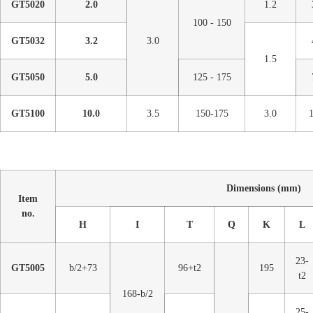
GT5020
2.0
1.2
100 - 150
GT5032
3.2
3.0
1.5
GT5050
5.0
125 - 175
GT5100
10.0
3.5
150-175
3.0
Dimensions (mm)
Item
no.
H
I
T
Q
K
L
23-
GT5005
b/2+73
96+t2
195
t2
168-b/2
25-