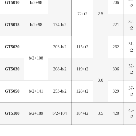
GT5010
b/2+98
206
t2
72+t2
2.5
32-
GT5015
b/2+98
174-b/2
221
t2
31-
GT5020
203-b/2
115+t2
262
t2
b/2+108
32-
GT5030
208-b/2
119+t2
306
t2
3.0
37-
GT5050
b/2+141
253-b/2
128+t2
329
t2
45-
GT5100
b/2+189
b/2+104
184+t2
3.5
420
t2