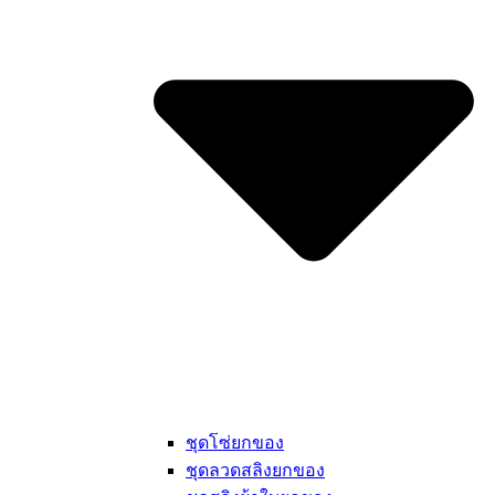
ชุดโซ่ยกของ
ชุดลวดสลิงยกของ