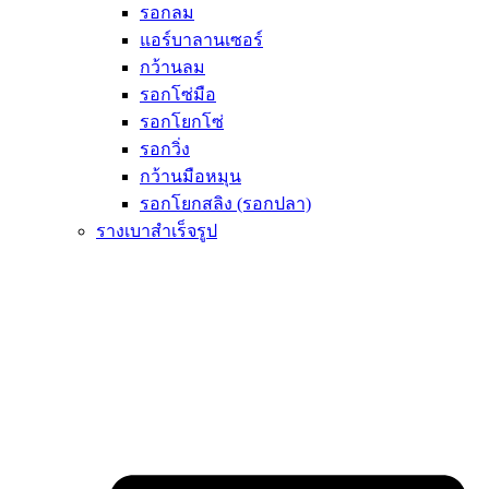
รอกลม
แอร์บาลานเซอร์
กว้านลม
รอกโซ่มือ
รอกโยกโซ่
รอกวิ่ง
กว้านมือหมุน
รอกโยกสลิง (รอกปลา)
รางเบาสำเร็จรูป