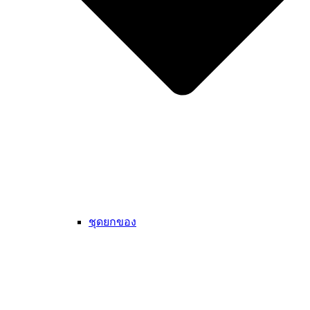
ชุดยกของ