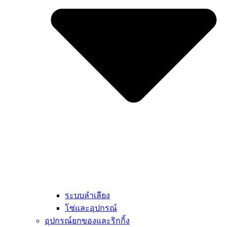
ระบบลำเลียง
โซ่และอุปกรณ์
อุปกรณ์ยกของและริกกิ้ง