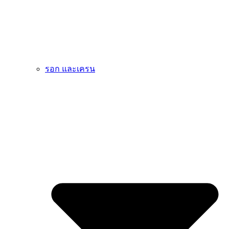
รอก และเครน