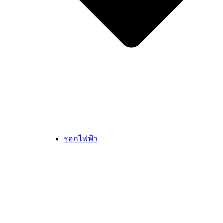
รอกไฟฟ้า