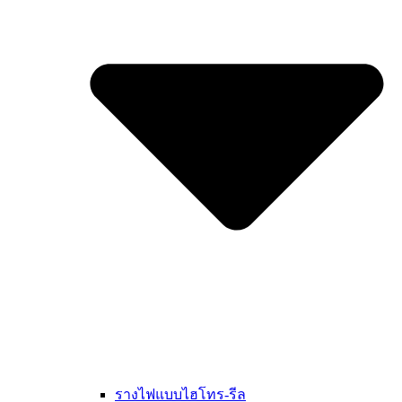
รางไฟแบบไฮโทร-รีล