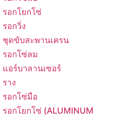
รอกโยกโซ่
รอกวิ่ง
ชุดขับสะพานเครน
รอกโซ่ลม
แอร์บาลานเซอร์
ราง
รอกโซ่มือ
รอกโยกโซ่ (ALUMINUM