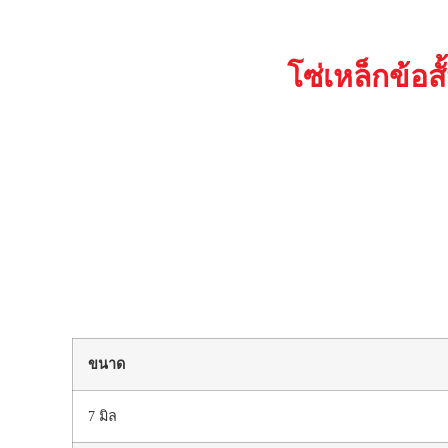
โซ่เหล็กข้อสั
ขนาด
7 มิล