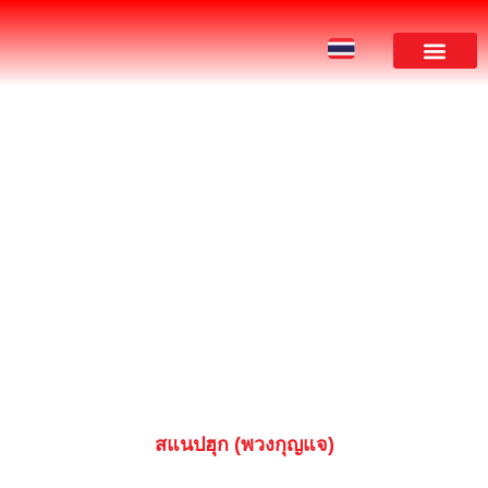
ผลงานของเรา
PRODUCT
สแนปฮุก (พวงกุญแจ)