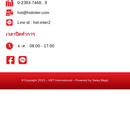
0-2383-7468...9
hst@hstinter.com
Line id : hst-inter2
เวลาปิดทำการ
จ.-ส. : 08:00 - 17:00
© Copyright 2023 – HST International – Powered by Swiss Magic