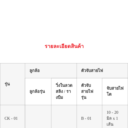
รายละเอียดสินค้า
ลูกล้อ
ตัวจับสายไฟ
รุ่น
วิ่งในลวด
ตัวจับ
จับสายไฟ
ลูกล้อรุ่น
สลิง / รา
สายไฟ
โต
งบีม
รุ่น
10 - 20
CK - 01
B - 01
มิล x 1
เส้น