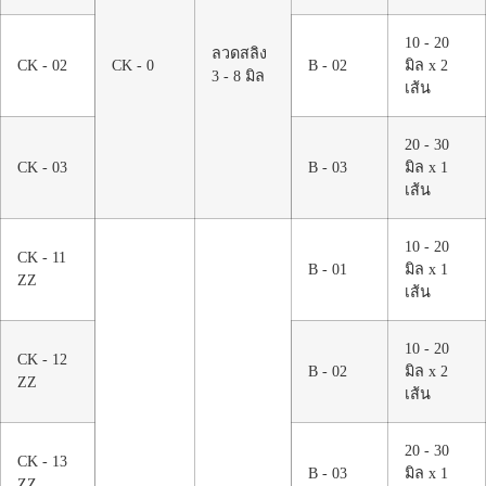
10 - 20
ลวดสลิง
CK - 02
CK - 0
B - 02
มิล x 2
3 - 8 มิล
เส้น
20 - 30
CK - 03
B - 03
มิล x 1
เส้น
10 - 20
CK - 11
B - 01
มิล x 1
ZZ
เส้น
10 - 20
CK - 12
B - 02
มิล x 2
ZZ
เส้น
20 - 30
CK - 13
B - 03
มิล x 1
ZZ