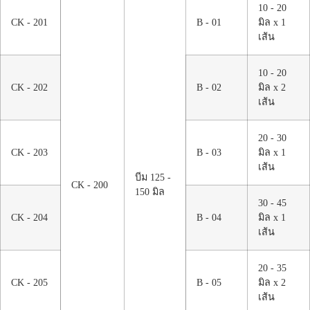
10 - 20
CK - 201
B - 01
มิล x 1
เส้น
10 - 20
CK - 202
B - 02
มิล x 2
เส้น
20 - 30
CK - 203
B - 03
มิล x 1
เส้น
บีม 125 -
CK - 200
150 มิล
30 - 45
CK - 204
B - 04
มิล x 1
เส้น
20 - 35
CK - 205
B - 05
มิล x 2
เส้น