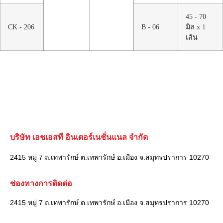
45 - 70
CK - 206
B - 06
มิล x 1
เส้น
บริษัท เอชเอสที อินเตอร์เนชั่นแนล จำกัด
2415 หมู่ 7 ถ.เทพารักษ์ ต.เทพารักษ์ อ.เมือง จ.สมุทรปราการ 10270
ช่องทางการติดต่อ
2415 หมู่ 7 ถ.เทพารักษ์ ต.เทพารักษ์ อ.เมือง จ.สมุทรปราการ 10270