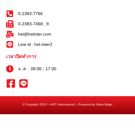
0-2383-7766
0-2383-7468...9
hst@hstinter.com
Line id : hst-inter2
เวลาปิดทำการ
จ.-ส. : 08:00 - 17:00
© Copyright 2023 – HST International – Powered by Swiss Magic