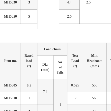
MH5030
3
4.4
2.5
MH5050
5
2.6
Load chain
Rated
Test
Min.
Item no.
load
Load
Headroom
No.
Dia.
(t)
(t)
(mm)
of
(mm)
falls
MH5005
0.5
0.625
550
7.1
MH5010
1
1.25
560
1
MH5020
2
2.5
725