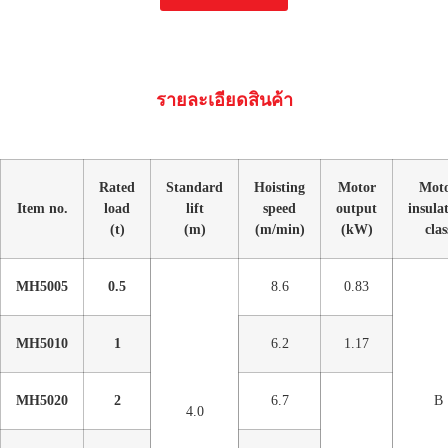
รายละเอียดสินค้า
Rated
Standard
Hoisting
Motor
Mot
Item no.
load
lift
speed
output
insula
(t)
(m)
(m/min)
(kW)
clas
MH5005
0.5
8.6
0.83
MH5010
1
6.2
1.17
MH5020
2
6.7
B
4.0