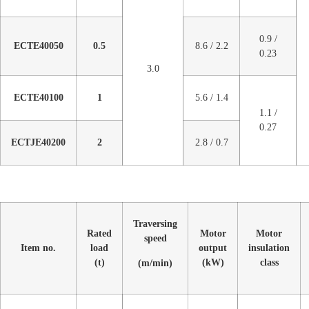
0.9 /
ECTE40050
0.5
8.6 / 2.2
0.23
3.0
ECTE40100
1
5.6 / 1.4
1.1 /
0.27
ECTJE40200
2
2.8 / 0.7
Traversing
Rated
Motor
Motor
speed
Item no.
load
output
insulation
(t)
(kW)
class
(m/min)