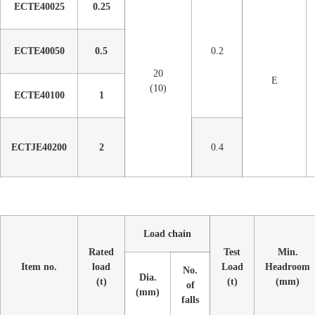
ECTE40025
0.25
ECTE40050
0.5
0.2
20
E
(10)
ECTE40100
1
ECTJE40200
2
0.4
Load chain
Rated
Test
Min.
Item no.
load
Load
Headroom
No.
Dia.
(t)
(t)
(mm)
of
(mm)
falls