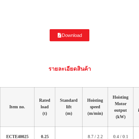
Download
รายละเอียดสินค้า
Hoisting
Rated
Standard
Hoisting
Motor
Item no.
load
lift
speed
output
(t)
(m)
(m/min)
(kW)
ECTE40025
0.25
8.7 / 2.2
0.4 / 0.1