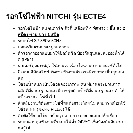
รอกโซ่ไฟฟ้า NITCHI รุ่น ECTE4
รอกโซ่ไฟฟ้า สแตนดาร์ด-ดิวตี้ เคลื่อนที่
4 ทิศทาง
: ขึ้น-ลง 2
สปีด / ซ้าย-ขวา 1 สปีด
ระบบไฟ 3P 380V 50Hz
ปลอดภัยตามมาตรฐานสากล
ตัวรอกถูกออกแบบมาให้ปิดมิดชิด ป้องกันฝุ่นและละอองน้ำได้
ดี (IP54)
มอเตอร์คุณภาพสูง ใช้งานต่อเนื่องได้นานกว่ามอเตอร์ทั่วไป
มีระบบลิมิตสวิตซ์ ตัดการทำงานตัวรอกเมื่อยกของขึ้นสุด-ลง
สุด
โซ่รับน้ำหนัก เป็นโซ่อัลลอยเกรดพิเศษ ที่ผ่านกระบวนการ
ผลิตที่มีมาตรฐาน และมีการชุบผิวแข็งที่มีมาตรฐานสูง ทำให้
แข็งแรงกว่าโซ่ทั่วไป
สำหรับงานที่ต้องการโซ่ที่ทนต่อการเกิดสนิม สามารถเลือกใช้
โซ่รุ่น NN (Nickle Plated) ได้
ติดตั้งใช้งานได้ง่ายด้วยรูปแบบการต่อสายแบบปลั๊กเสียบ
ระบบควบคุมทำงานที่ระบบไฟต่ำ 24VAC เพื่อป้องกันอันตราย
ต่อผู้ใช้