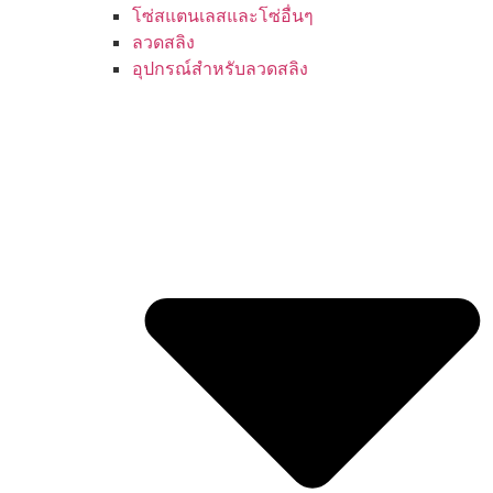
โซ่สแตนเลสและโซ่อื่นๆ
ลวดสลิง
อุปกรณ์สำหรับลวดสลิง