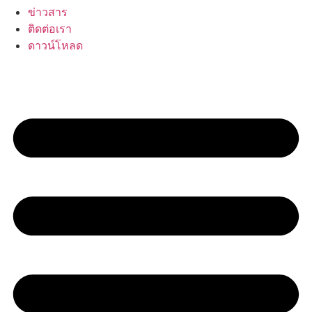
ข่าวสาร
ติดต่อเรา
ดาวน์โหลด