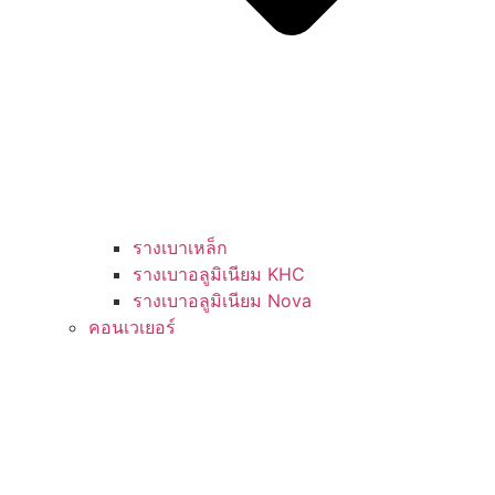
รางเบาเหล็ก
รางเบาอลูมิเนียม KHC
รางเบาอลูมิเนียม Nova
คอนเวเยอร์