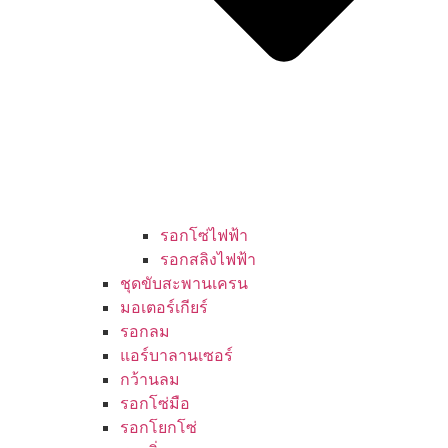
รอกโซ่ไฟฟ้า
รอกสลิงไฟฟ้า
ชุดขับสะพานเครน
มอเตอร์เกียร์
รอกลม
แอร์บาลานเซอร์
กว้านลม
รอกโซ่มือ
รอกโยกโซ่