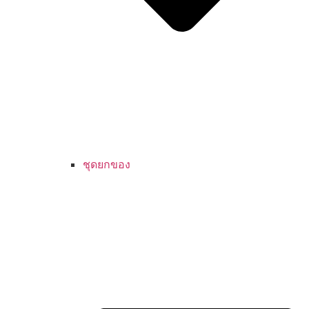
ชุดยกของ