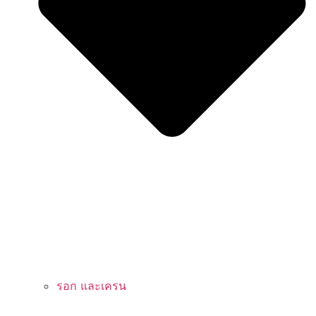
รอก และเครน