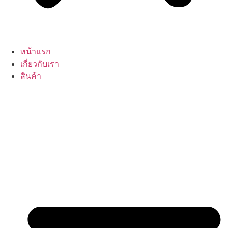
หน้าแรก
เกี่ยวกับเรา
สินค้า