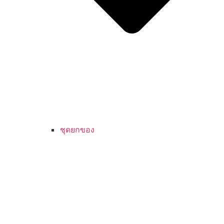
ชุดยกของ