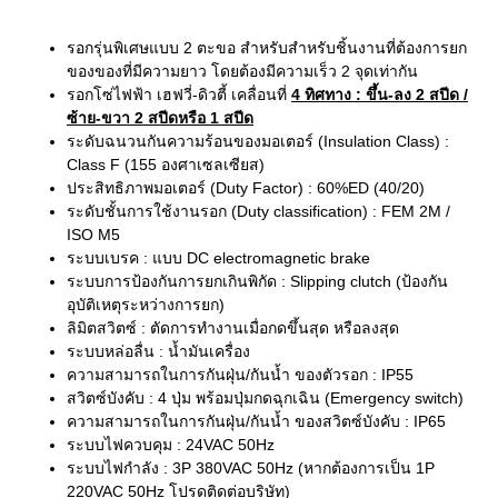
รอกรุ่นพิเศษแบบ 2 ตะขอ สำหรับสำหรับชิ้นงานที่ต้องการยก
ของของที่มีความยาว โดยต้องมีความเร็ว 2 จุดเท่ากัน
รอกโซ่ไฟฟ้า เฮฟวี่-ดิวตี้ เคลื่อนที่
4 ทิศทาง
: ขึ้น-ลง 2 สปีด /
ซ้าย-ขวา 2 สปีดหรือ 1 สปีด
ระดับฉนวนกันความร้อนของมอเตอร์ (Insulation Class) :
Class F (155 องศาเซลเซียส)
ประสิทธิภาพมอเตอร์ (Duty Factor) : 60%ED (40/20)
ระดับชั้นการใช้งานรอก (Duty classification) : FEM 2M /
ISO M5
ระบบเบรค : แบบ DC electromagnetic brake
ระบบการป้องกันการยกเกินพิกัด : Slipping clutch (ป้องกัน
อุบัติเหตุระหว่างการยก)
ลิมิตสวิตซ์ : ตัดการทำงานเมื่อกดขึ้นสุด หรือลงสุด
ระบบหล่อลื่น : น้ำมันเครื่อง
ความสามารถในการกันฝุ่น/กันน้ำ ของตัวรอก : IP55
สวิตซ์บังคับ : 4 ปุ่ม พร้อมปุ่มกดฉุกเฉิน (Emergency switch)
ความสามารถในการกันฝุ่น/กันน้ำ ของสวิตซ์บังคับ : IP65
ระบบไฟควบคุม : 24VAC 50Hz
ระบบไฟกำลัง : 3P 380VAC 50Hz (หากต้องการเป็น 1P
220VAC 50Hz โปรดติดต่อบริษัท)