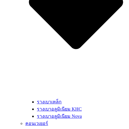
รางเบาเหล็ก
รางเบาอลูมิเนียม KHC
รางเบาอลูมิเนียม Nova
คอนเวเยอร์