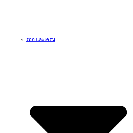
รอก และเครน