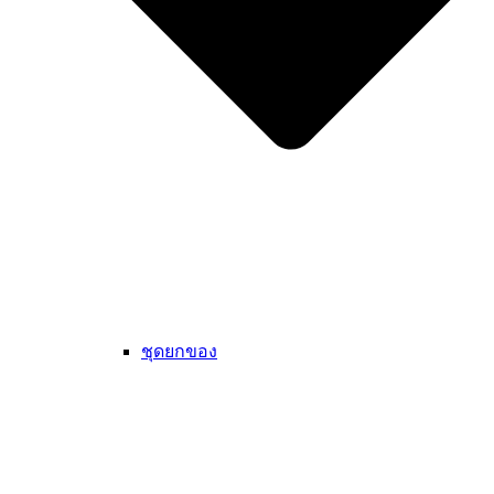
ชุดยกของ