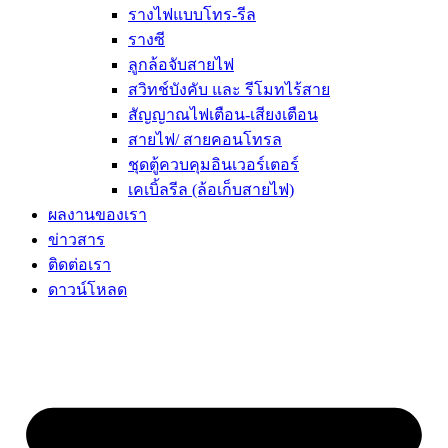
รางไฟแบบโทร-รีล
รางซี
ลูกล้อจับสายไฟ
สวิทช์บังคับ และ รีโมทไร้สาย
สัญญาณไฟเตือน-เสียงเตือน
สายไฟ/ สายคอนโทรล
ชุดตู้ควบคุมอินเวอร์เตอร์
เคเบิ้ลรีล (ล้อเก็บสายไฟ)
ผลงานของเรา
ข่าวสาร
ติดต่อเรา
ดาวน์โหลด