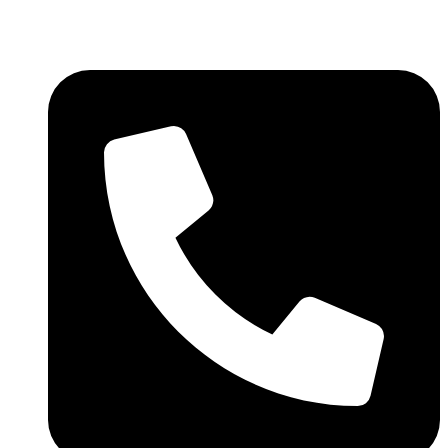
Skip
to
content