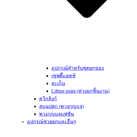
อุปกรณ์สำหรับชุดยกของ
เซฟตี้แลทช์
สะเก็น
Lifting point (ห่วงยกชิ้นงาน)
ควิกลิงก์
สแนปฮุก (พวงกุญแจ)
พวงกุญแจแฟชั่น
อุปกรณ์ช่วยยกและอื่นๆ