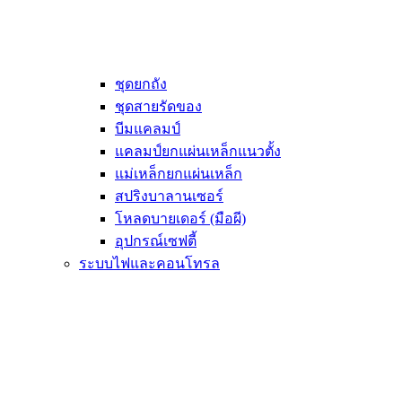
ชุดยกถัง
ชุดสายรัดของ
บีมแคลมป์
แคลมป์ยกแผ่นเหล็กแนวตั้ง
แม่เหล็กยกแผ่นเหล็ก
สปริงบาลานเซอร์
โหลดบายเดอร์ (มือผี)
อุปกรณ์เซฟตี้
ระบบไฟและคอนโทรล