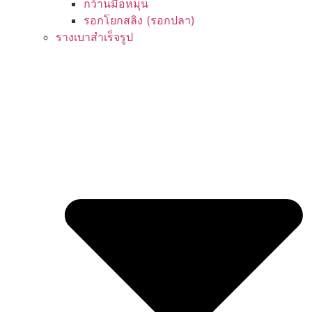
กว้านมือหมุน
รอกโยกสลิง (รอกปลา)
รางเบาสำเร็จรูป