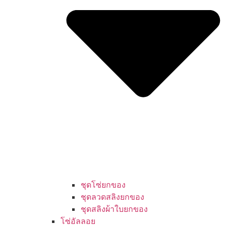
ชุดโซ่ยกของ
ชุดลวดสลิงยกของ
ชุดสลิงผ้าใบยกของ
โซ่อัลลอย