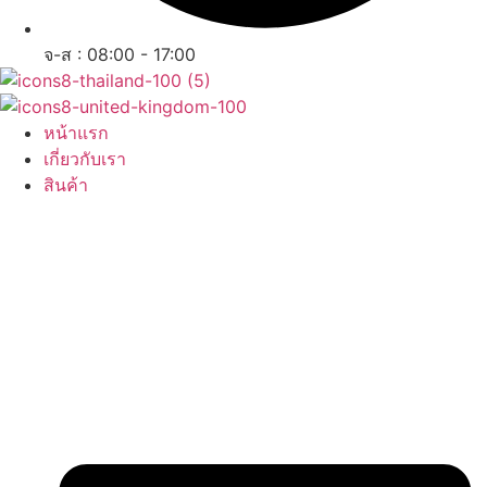
จ-ส : 08:00 - 17:00
หน้าแรก
เกี่ยวกับเรา
สินค้า