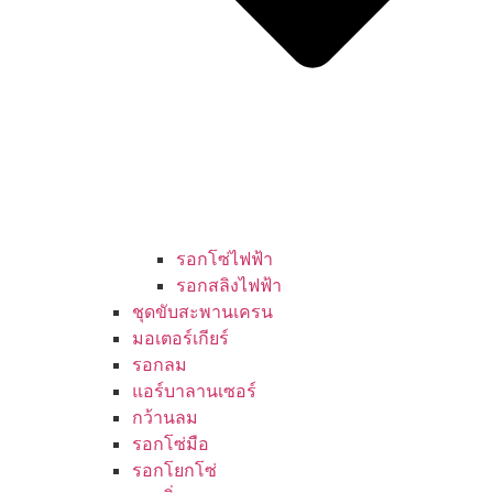
รอกโซ่ไฟฟ้า
รอกสลิงไฟฟ้า
ชุดขับสะพานเครน
มอเตอร์เกียร์
รอกลม
แอร์บาลานเซอร์
กว้านลม
รอกโซ่มือ
รอกโยกโซ่