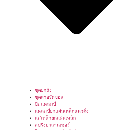
ชุดยกถัง
ชุดสายรัดของ
บีมแคลมป์
แคลมป์ยกแผ่นเหล็กแนวตั้ง
แม่เหล็กยกแผ่นเหล็ก
สปริงบาลานเซอร์